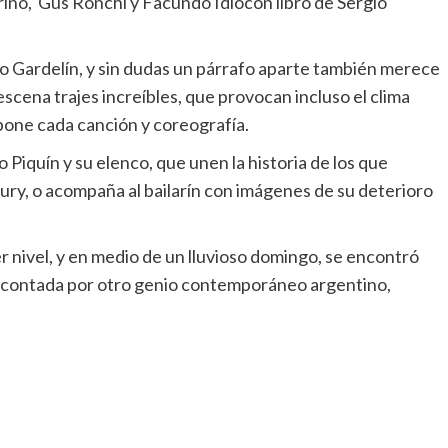
rino, Gus Ronchi y Facundo Idiocon libro de Sergio
o Gardelín, y sin dudas un párrafo aparte también merece
escena trajes increíbles, que provocan incluso el clima
ropone cada canción y coreografía.
Piquín y su elenco, que unen la historia de los que
ury, o acompaña al bailarín con imágenes de su deterioro
 nivel, y en medio de un lluvioso domingo, se encontró
io, contada por otro genio contemporáneo argentino,