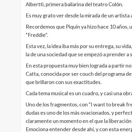
Albertti, primera bailarina del teatro Colón.
Es muy grato ver desde la mirada de un artista 
Recordemos que Piquín ya hizo hace 10 años, 
“Freddie”.
Esta vez, la idea iba más por su entrega, su vida,
la de una sociedad que se empezó a prender a 
En esta propuesta muy bien lograda a partir no 
Catta, conocida por ser couch del programa de M
que brillaron con sus exactitudes.
Cada tema musical es un cuadro, y casi una obra 
Uno de los fragmentos, con “I want to break free
dudas es uno de los más ovacionados, y perfec
claramente un momento en el que la liberación 
Emociona entender desde ahí, y con esta energí