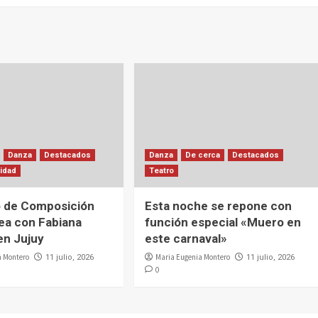
Danza
Destacados
Danza
De cerca
Destacados
lidad
Teatro
o de Composición
Esta noche se repone con
ea con Fabiana
función especial «Muero en
en Jujuy
este carnaval»
a Montero
Maria Eugenia Montero
11 julio, 2026
11 julio, 2026
0