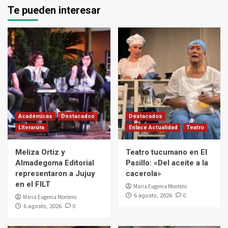
Te pueden interesar
Académicas
Destacados
Destacados
Literarura
Enlace Actualidad
Teatro
Meliza Ortiz y
Teatro tucumano en El
Almadegoma Editorial
Pasillo: «Del aceite a la
representaron a Jujuy
cacerola»
en el FILT
Maria Eugenia Montero
0
6 agosto, 2026
Maria Eugenia Montero
0
6 agosto, 2026