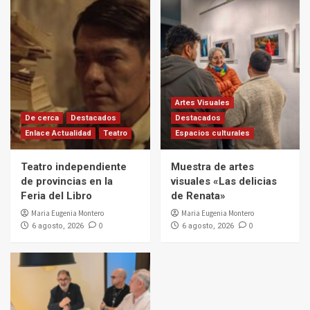
Artes Visuales
De cerca
Destacados
Destacados
Enlace Actualidad
Teatro
Espacios culturales
Teatro independiente
Muestra de artes
de provincias en la
visuales «Las delicias
Feria del Libro
de Renata»
Maria Eugenia Montero
Maria Eugenia Montero
0
0
6 agosto, 2026
6 agosto, 2026