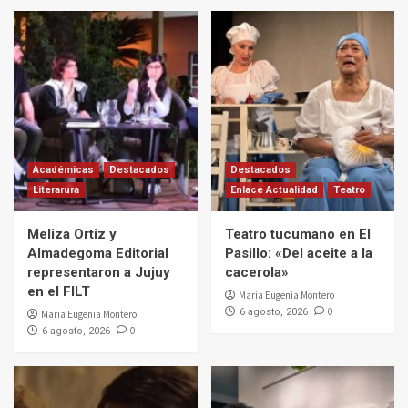
Académicas
Destacados
Destacados
Literarura
Enlace Actualidad
Teatro
Meliza Ortiz y
Teatro tucumano en El
Almadegoma Editorial
Pasillo: «Del aceite a la
representaron a Jujuy
cacerola»
en el FILT
Maria Eugenia Montero
0
6 agosto, 2026
Maria Eugenia Montero
0
6 agosto, 2026