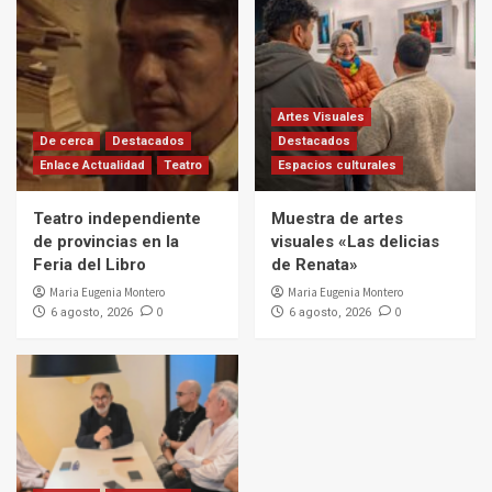
Artes Visuales
De cerca
Destacados
Destacados
Enlace Actualidad
Teatro
Espacios culturales
Teatro independiente
Muestra de artes
de provincias en la
visuales «Las delicias
Feria del Libro
de Renata»
Maria Eugenia Montero
Maria Eugenia Montero
0
0
6 agosto, 2026
6 agosto, 2026