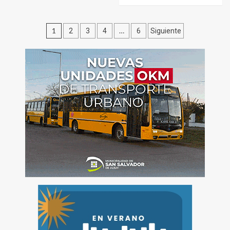
Paginación
1
…
2
3
4
6
Siguiente
de
entradas