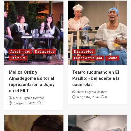
Académicas
Destacados
Destacados
Literarura
Enlace Actualidad
Teatro
Meliza Ortiz y
Teatro tucumano en El
Almadegoma Editorial
Pasillo: «Del aceite a la
representaron a Jujuy
cacerola»
en el FILT
Maria Eugenia Montero
0
6 agosto, 2026
Maria Eugenia Montero
0
6 agosto, 2026