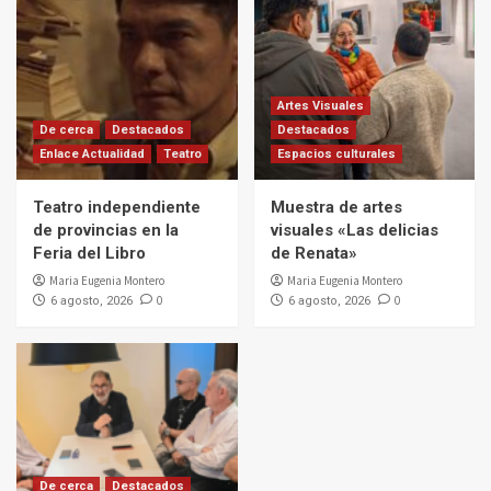
Artes Visuales
De cerca
Destacados
Destacados
Enlace Actualidad
Teatro
Espacios culturales
Teatro independiente
Muestra de artes
de provincias en la
visuales «Las delicias
Feria del Libro
de Renata»
Maria Eugenia Montero
Maria Eugenia Montero
0
0
6 agosto, 2026
6 agosto, 2026
De cerca
Destacados