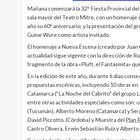
Mañana comenzará la 32° Fiesta Provincial del T
sala mayor del Teatro Mitre, con un homenaje 
año su 60º aniversario; y la presentación del g
Guine Wure como artista invitado.
El homenaje a Nueva Escena (creado por Juan Ca
actualidad sigue vigente con la dirección de R
fragmento de la obra «Pluft, el Fantasmita» qu
En la edición de este año, durante 6 días cons
propuestas escénicas, incluyendo 10 obras en 
Catamarca (“La Noche del Cabrito” del grupo L
entre otras actividades especiales como son: 
(Tucumán), Alberto Moreno (Catamarca) y Serg
David Piccotto, (Córdoba) y Muestra del
Plan P
Castro Olivera, Erwin Sebastián Ruiz y Albert