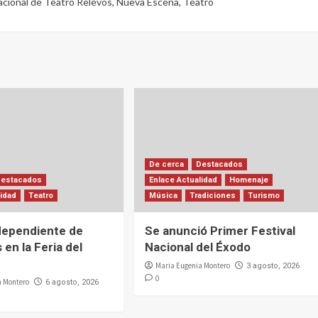
nacional de Teatro Relevos
,
Nueva Escena
,
Teatro
De cerca
Destacados
Destacados
Enlace Actualidad
Homenaje
lidad
Teatro
Música
Tradiciones
Turismo
dependiente de
Se anunció Primer Festival
 en la Feria del
Nacional del Éxodo
Maria Eugenia Montero
3 agosto, 2026
0
a Montero
6 agosto, 2026