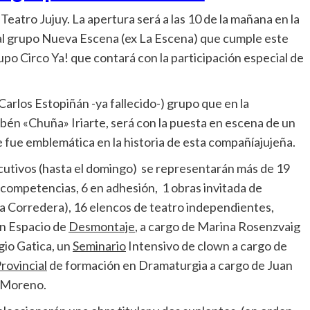
eatro Jujuy. La apertura será a las 10 de la mañana en la
al grupo Nueva Escena (ex La Escena) que cumple este
rupo Circo Ya! que contará con la participación especial de
rlos Estopiñán -ya fallecido-) grupo que en la
ubén «Chuña» Iriarte, será con la puesta en escena de un
e fue emblemática en la historia de esta compañíajujeña.
ecutivos (hasta el domingo) se representarán más de 19
competencias, 6 en adhesión, 1 obras invitada de
a Corredera), 16 elencos de teatro independientes,
un Espacio de
Desmontaje
, a cargo de Marina Rosenzvaig
io Gatica, un
Seminario
Intensivo de clown a cargo de
rovincial
de formación en Dramaturgia a cargo de Juan
o Moreno.