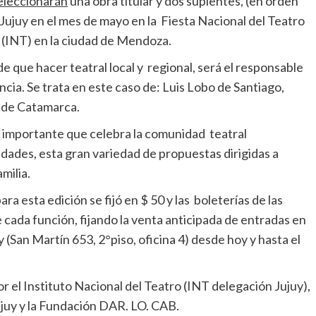
eleccionarán
una obra titular y dos suplentes, (en orden
 Jujuy en el mes de mayo en la Fiesta Nacional del Teatro
 (INT) en la ciudad de Mendoza.
 que hacer teatral local y regional, será el responsable
ncia. Se trata en este caso de: Luis Lobo de Santiago,
a de Catamarca.
s importante que celebra la comunidad teatral
idades, esta gran variedad de propuestas dirigidas a
milia.
a esta edición se fijó en $ 50 y las boleterías de las
de cada función, fijando la venta anticipada de entradas en
y (San Martín 653, 2°piso, oficina 4) desde hoy y hasta el
or el Instituto Nacional del Teatro (INT delegación Jujuy),
ujuy y la Fundación DAR. LO. CAB.