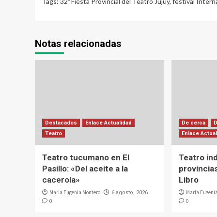
Tags:
32º Fiesta Provincial del Teatro Jujuy
,
festival Inter
Notas relacionadas
Destacados
Enlace Actualidad
De cerca
Teatro
Enlace Actua
Teatro tucumano en El
Teatro in
Pasillo: «Del aceite a la
provincias
cacerola»
Libro
Maria Eugenia Montero
Maria Eugeni
6 agosto, 2026
0
0