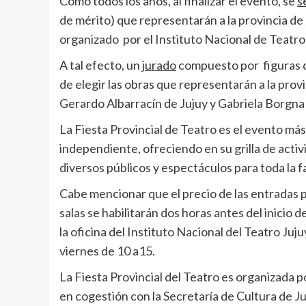
Como todos los años, al finalizar el evento, se
s
de mérito) que representarán a la provincia de
organizado por el Instituto Nacional de Teatro
A tal efecto, un j
urado
compuesto por figuras de
de elegir las obras que representarán a la provi
Gerardo Albarracín de Jujuy y Gabriela Borgn
La Fiesta Provincial de Teatro es el evento má
independiente, ofreciendo en su grilla de activ
diversos públicos y espectáculos para toda la fa
Cabe mencionar que el precio de las entradas par
salas se habilitarán dos horas antes del inicio 
la oficina del Instituto Nacional del Teatro Juju
viernes de 10 a15.
La Fiesta Provincial del Teatro es organizada p
en cogestión con la Secretaría de Cultura de J