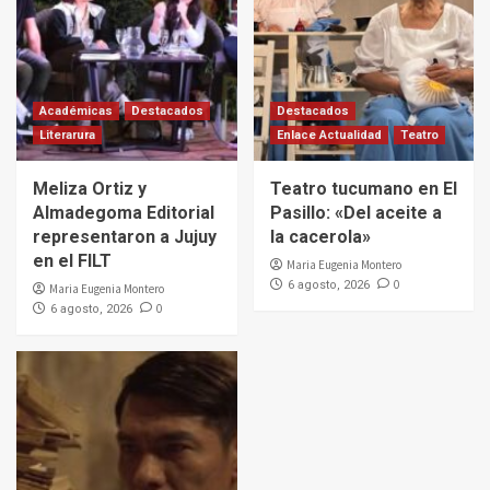
Académicas
Destacados
Destacados
Literarura
Enlace Actualidad
Teatro
Meliza Ortiz y
Teatro tucumano en El
Almadegoma Editorial
Pasillo: «Del aceite a
representaron a Jujuy
la cacerola»
en el FILT
Maria Eugenia Montero
0
6 agosto, 2026
Maria Eugenia Montero
0
6 agosto, 2026