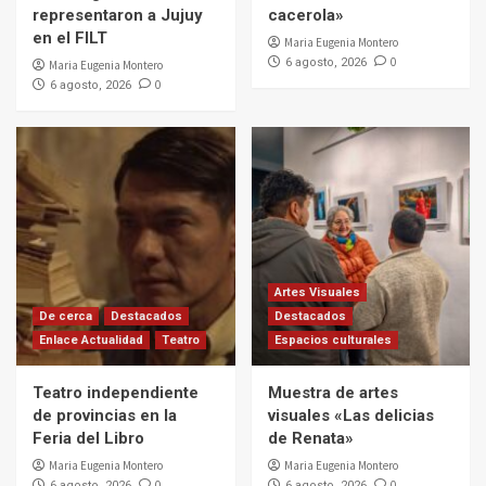
representaron a Jujuy
cacerola»
en el FILT
Maria Eugenia Montero
0
6 agosto, 2026
Maria Eugenia Montero
0
6 agosto, 2026
Artes Visuales
De cerca
Destacados
Destacados
Enlace Actualidad
Teatro
Espacios culturales
Teatro independiente
Muestra de artes
de provincias en la
visuales «Las delicias
Feria del Libro
de Renata»
Maria Eugenia Montero
Maria Eugenia Montero
0
0
6 agosto, 2026
6 agosto, 2026