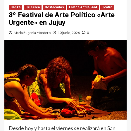
Danza
De cerca
Destacados
Enlace Actualidad
Teatro
8º Festival de Arte Político «Arte
Urgente» en Jujuy
Maria Eugenia Montero
10 junio, 2026
0
Desde hoy y hasta el viernes se realizará en San