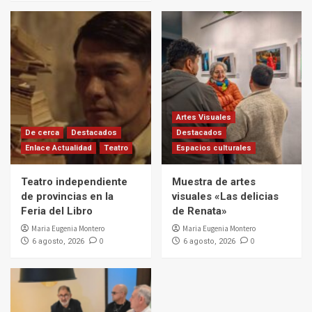
Artes Visuales
De cerca
Destacados
Destacados
Enlace Actualidad
Teatro
Espacios culturales
Teatro independiente
Muestra de artes
de provincias en la
visuales «Las delicias
Feria del Libro
de Renata»
Maria Eugenia Montero
Maria Eugenia Montero
0
0
6 agosto, 2026
6 agosto, 2026