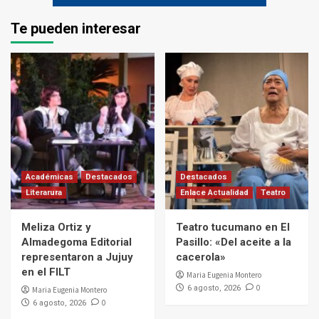
Te pueden interesar
Académicas
Destacados
Destacados
Literarura
Enlace Actualidad
Teatro
Meliza Ortiz y
Teatro tucumano en El
Almadegoma Editorial
Pasillo: «Del aceite a la
representaron a Jujuy
cacerola»
en el FILT
Maria Eugenia Montero
0
6 agosto, 2026
Maria Eugenia Montero
0
6 agosto, 2026