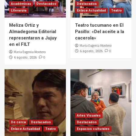
Académicas
Destacados
Destacados
Literarura
Enlace Actualidad
Teatro
Meliza Ortiz y
Teatro tucumano en El
Almadegoma Editorial
Pasillo: «Del aceite a la
representaron a Jujuy
cacerola»
en el FILT
Maria Eugenia Montero
0
6 agosto, 2026
Maria Eugenia Montero
0
6 agosto, 2026
Artes Visuales
De cerca
Destacados
Destacados
Enlace Actualidad
Teatro
Espacios culturales