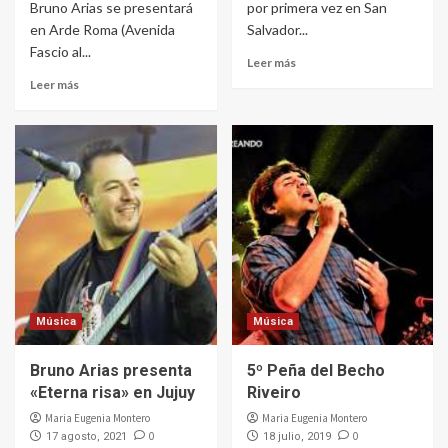
Bruno Arias se presentará
por primera vez en San
en Arde Roma (Avenida
Salvador...
Fascio al...
Leer más
Leer más
Música
Música
Bruno Arias presenta
5º Peña del Becho
«Eterna risa» en Jujuy
Riveiro
Maria Eugenia Montero
Maria Eugenia Montero
0
0
17 agosto, 2021
18 julio, 2019