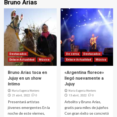
Bruno Arias
Destacados
De cerca
Destacados
Enlace Actualidad
Música
Enlace Actualidad
Música
Bruno Arias toca en
«Argentina florece»
Jujuy en un show
llegó nuevamente a
íntimo
Jujuy
Maria Eugenia Montero
Maria Eugenia Montero
0
0
21 abril, 2022
13 abril, 2022
Presentará artistas
Arbolito y Bruno Arias,
jóvenes emergentes En la
gratis para miles de jujeños
noche de este viernes,
Con gran éxito se concretó