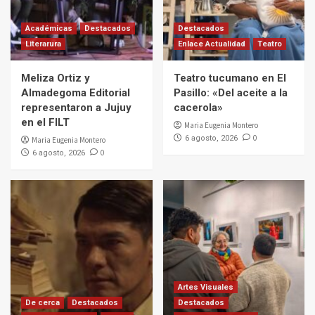
Académicas
Destacados
Destacados
Literarura
Enlace Actualidad
Teatro
Meliza Ortiz y
Teatro tucumano en El
Almadegoma Editorial
Pasillo: «Del aceite a la
representaron a Jujuy
cacerola»
en el FILT
Maria Eugenia Montero
0
6 agosto, 2026
Maria Eugenia Montero
0
6 agosto, 2026
Artes Visuales
De cerca
Destacados
Destacados