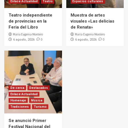
Enlace Actualidad
Teatro
Espacios culturales
Teatro independiente
Muestra de artes
de provincias en la
visuales «Las delicias
Feria del Libro
de Renata»
Maria Eugenia Montero
Maria Eugenia Montero
0
0
6 agosto, 2026
6 agosto, 2026
De cerca
Destacados
Enlace Actualidad
Homenaje
Música
Tradiciones
Turismo
Se anunció Primer
Festival Nacional del