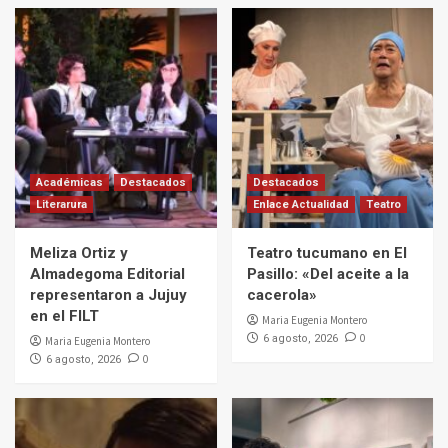
Académicas
Destacados
Destacados
Literarura
Enlace Actualidad
Teatro
Meliza Ortiz y
Teatro tucumano en El
Almadegoma Editorial
Pasillo: «Del aceite a la
representaron a Jujuy
cacerola»
en el FILT
Maria Eugenia Montero
0
6 agosto, 2026
Maria Eugenia Montero
0
6 agosto, 2026