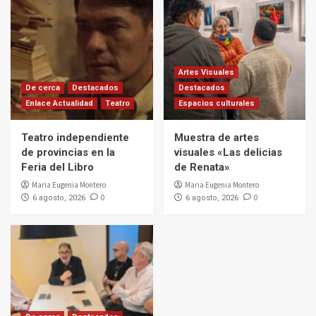
Artes Visuales
De cerca
Destacados
Destacados
Enlace Actualidad
Teatro
Espacios culturales
Teatro independiente
Muestra de artes
de provincias en la
visuales «Las delicias
Feria del Libro
de Renata»
Maria Eugenia Montero
Maria Eugenia Montero
0
0
6 agosto, 2026
6 agosto, 2026