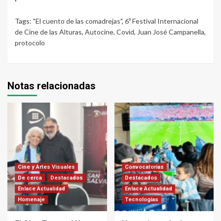
Tags:
"El cuento de las comadrejas"
,
6º Festival Internacional
de Cine de las Alturas
,
Autocine
,
Covid
,
Juan José Campanella
,
protocolo
Notas relacionadas
Cine y Artes Visuales
Convocatorias
De cerca
Destacados
Destacados
Enlace Actualidad
Enlace Actualidad
Homenaje
Tecnologías