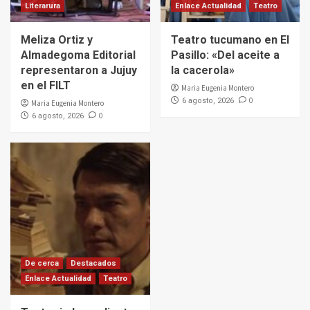
Literarura
Enlace Actualidad
Teatro
Meliza Ortiz y
Teatro tucumano en El
Almadegoma Editorial
Pasillo: «Del aceite a
representaron a Jujuy
la cacerola»
en el FILT
Maria Eugenia Montero
0
6 agosto, 2026
Maria Eugenia Montero
0
6 agosto, 2026
De cerca
Destacados
Enlace Actualidad
Teatro