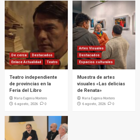
Artes Visuales
De cerca
Destacados
Destacados
Enlace Actualidad
Teatro
Espacios culturales
Teatro independiente
Muestra de artes
de provincias en la
visuales «Las delicias
Feria del Libro
de Renata»
Maria Eugenia Montero
Maria Eugenia Montero
0
0
6 agosto, 2026
6 agosto, 2026