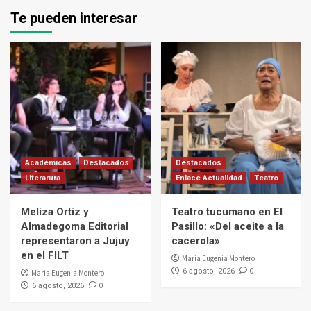
Te pueden interesar
Académicas
Destacados
Destacados
Literarura
Enlace Actualidad
Teatro
Meliza Ortiz y
Teatro tucumano en El
Almadegoma Editorial
Pasillo: «Del aceite a la
representaron a Jujuy
cacerola»
en el FILT
Maria Eugenia Montero
0
6 agosto, 2026
Maria Eugenia Montero
0
6 agosto, 2026