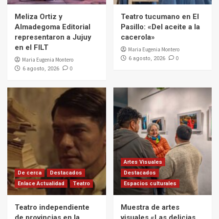
Meliza Ortiz y
Teatro tucumano en El
Almadegoma Editorial
Pasillo: «Del aceite a la
representaron a Jujuy
cacerola»
en el FILT
Maria Eugenia Montero
0
6 agosto, 2026
Maria Eugenia Montero
0
6 agosto, 2026
Artes Visuales
De cerca
Destacados
Destacados
Enlace Actualidad
Teatro
Espacios culturales
Teatro independiente
Muestra de artes
de provincias en la
visuales «Las delicias