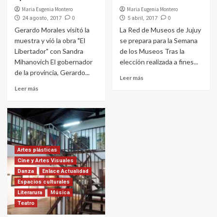
Maria Eugenia Montero
Maria Eugenia Montero
0
0
24 agosto, 2017
5 abril, 2017
Gerardo Morales visitó la
La Red de Museos de Jujuy
muestra y vió la obra "El
se prepara para la Semana
Libertador" con Sandra
de los Museos Tras la
Mihanovich El gobernador
elección realizada a fines...
de la provincia, Gerardo...
Leer más
Leer más
Artes plásticas
Cine y Artes Visuales
Danza
Enlace Actualidad
Espacios culturales
Literarura
Música
Teatro