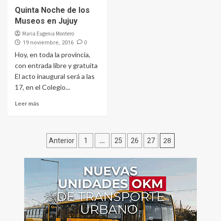
Quinta Noche de los
Museos en Jujuy
Maria Eugenia Montero
0
19 noviembre, 2016
Hoy, en toda la provincia,
con entrada libre y gratuita
El acto inaugural será a las
17, en el Colegio...
Leer más
Paginación
…
28
Anterior
1
25
26
27
de
entradas