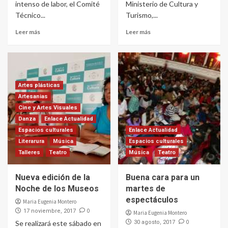
intenso de labor, el Comité
Ministerio de Cultura y
Técnico...
Turismo,...
Leer más
Leer más
Artes plásticas
Artesanias
Cine y Artes Visuales
Danza
Enlace Actualidad
Espacios culturales
Enlace Actualidad
Literarura
Música
Espacios culturales
Talleres
Teatro
Música
Teatro
Nueva edición de la
Buena cara para un
Noche de los Museos
martes de
espectáculos
Maria Eugenia Montero
0
17 noviembre, 2017
Maria Eugenia Montero
0
Se realizará este sábado en
30 agosto, 2017