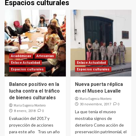
Espacios culturales
Académicas
Artesanias
Enlace Actualidad
Enlace Actualidad
Espacios culturales
Espacios culturales
Balance positivo en la
Nueva puerta réplica
lucha contra el tráfico
en el Museo Lavalle
de bienes culturales
Maria Eugenia Montero
0
30 noviembre, 2017
Maria Eugenia Montero
0
8 enero, 2018
La que tenía el museo
Evaluación del 2017 y
mostraba signos de
proyección de acciones
deterioro Como acción de
para este año Tras un año
preservación patrimonial, el