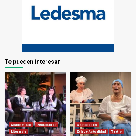
Te pueden interesar
Académicas
Destacados
Destacados
Literarura
Enlace Actualidad
Teatro