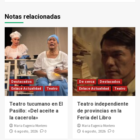
Notas relacionadas
Destacados
De cerca
Destacados
Enlace Actualidad
Teatro
Enlace Actualidad
Teatro
Teatro tucumano en El
Teatro independiente
Pasillo: «Del aceite a
de provincias en la
la cacerola»
Feria del Libro
Maria Eugenia Montero
Maria Eugenia Montero
0
0
6 agosto, 2026
6 agosto, 2026