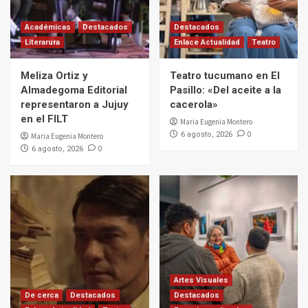
Académicas
Destacados
Destacados
Literarura
Enlace Actualidad
Teatro
Meliza Ortiz y
Teatro tucumano en El
Almadegoma Editorial
Pasillo: «Del aceite a la
representaron a Jujuy
cacerola»
en el FILT
Maria Eugenia Montero
0
6 agosto, 2026
Maria Eugenia Montero
0
6 agosto, 2026
Artes Visuales
De cerca
Destacados
Destacados