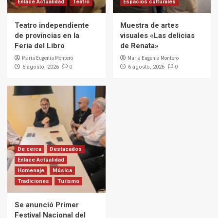
Enlace Actualidad
Teatro
Espacios culturales
Teatro independiente
Muestra de artes
de provincias en la
visuales «Las delicias
Feria del Libro
de Renata»
Maria Eugenia Montero
Maria Eugenia Montero
0
0
6 agosto, 2026
6 agosto, 2026
De cerca
Destacados
Enlace Actualidad
Homenaje
Música
Tradiciones
Turismo
Se anunció Primer
Festival Nacional del