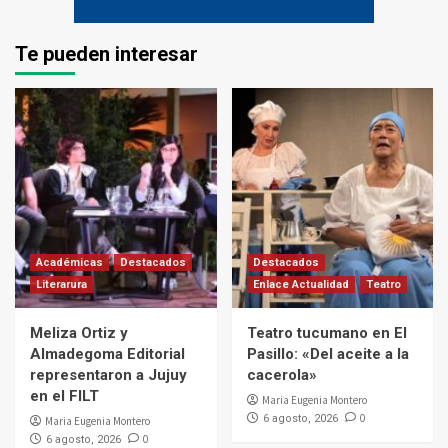
Te pueden interesar
Académicas
Destacados
Destacados
Literarura
Enlace Actualidad
Teatro
Meliza Ortiz y
Teatro tucumano en El
Almadegoma Editorial
Pasillo: «Del aceite a la
representaron a Jujuy
cacerola»
en el FILT
Maria Eugenia Montero
0
6 agosto, 2026
Maria Eugenia Montero
0
6 agosto, 2026