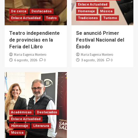
Enlace Actualidad
De cerca
Destacados
Homenaje
Música
Enlace Actualidad
Teatro
Tradiciones
Turismo
Teatro independiente
Se anunció Primer
de provincias en la
Festival Nacional del
Feria del Libro
Éxodo
Maria Eugenia Montero
Maria Eugenia Montero
0
0
6 agosto, 2026
3 agosto, 2026
Académicas
Destacados
Enlace Actualidad
Homenaje
Literarura
Música