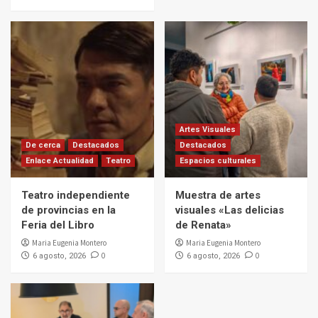
Artes Visuales
De cerca
Destacados
Destacados
Enlace Actualidad
Teatro
Espacios culturales
Teatro independiente
Muestra de artes
de provincias en la
visuales «Las delicias
Feria del Libro
de Renata»
Maria Eugenia Montero
Maria Eugenia Montero
0
0
6 agosto, 2026
6 agosto, 2026