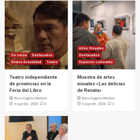
Artes Visuales
De cerca
Destacados
Destacados
Enlace Actualidad
Teatro
Espacios culturales
Teatro independiente
Muestra de artes
de provincias en la
visuales «Las delicias
Feria del Libro
de Renata»
Maria Eugenia Montero
Maria Eugenia Montero
0
0
6 agosto, 2026
6 agosto, 2026