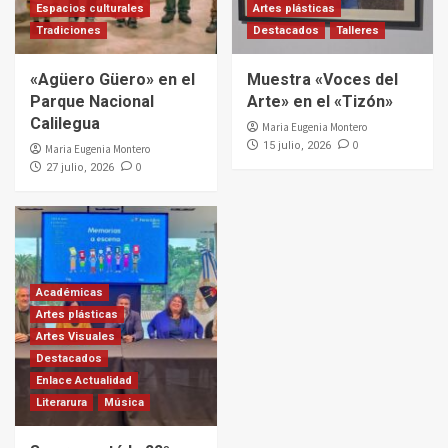
Espacios culturales
Artes plásticas
Tradiciones
Destacados
Talleres
«Agüero Güero» en el
Muestra «Voces del
Parque Nacional
Arte» en el «Tizón»
Calilegua
Maria Eugenia Montero
0
15 julio, 2026
Maria Eugenia Montero
0
27 julio, 2026
Académicas
Artes plásticas
Artes Visuales
Destacados
Enlace Actualidad
Literarura
Música