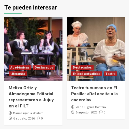
Te pueden interesar
Académicas
Destacados
Destacados
Literarura
Enlace Actualidad
Teatro
Meliza Ortiz y
Teatro tucumano en El
Almadegoma Editorial
Pasillo: «Del aceite a la
representaron a Jujuy
cacerola»
en el FILT
Maria Eugenia Montero
0
6 agosto, 2026
Maria Eugenia Montero
0
6 agosto, 2026