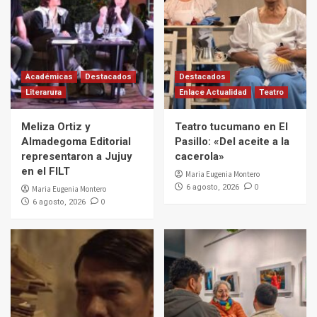
Académicas
Destacados
Destacados
Literarura
Enlace Actualidad
Teatro
Meliza Ortiz y
Teatro tucumano en El
Almadegoma Editorial
Pasillo: «Del aceite a la
representaron a Jujuy
cacerola»
en el FILT
Maria Eugenia Montero
0
6 agosto, 2026
Maria Eugenia Montero
0
6 agosto, 2026