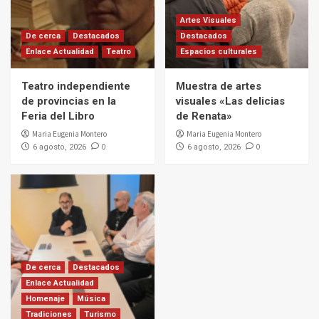
Artes Visuales
De cerca
Destacados
Destacados
Enlace Actualidad
Teatro
Espacios culturales
Teatro independiente
Muestra de artes
de provincias en la
visuales «Las delicias
Feria del Libro
de Renata»
Maria Eugenia Montero
Maria Eugenia Montero
0
0
6 agosto, 2026
6 agosto, 2026
De cerca
Destacados
Enlace Actualidad
Homenaje
Música
Tradiciones
Turismo