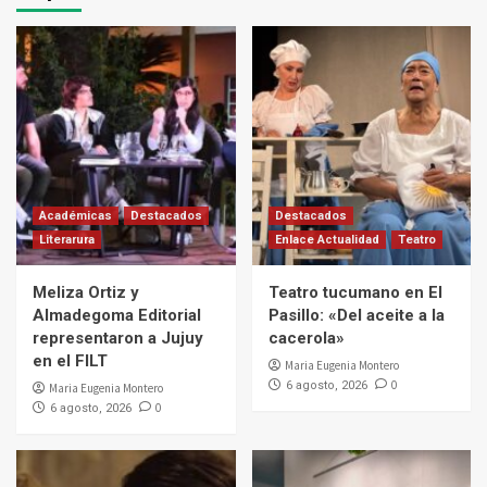
Académicas
Destacados
Destacados
Literarura
Enlace Actualidad
Teatro
Meliza Ortiz y
Teatro tucumano en El
Almadegoma Editorial
Pasillo: «Del aceite a la
representaron a Jujuy
cacerola»
en el FILT
Maria Eugenia Montero
0
6 agosto, 2026
Maria Eugenia Montero
0
6 agosto, 2026