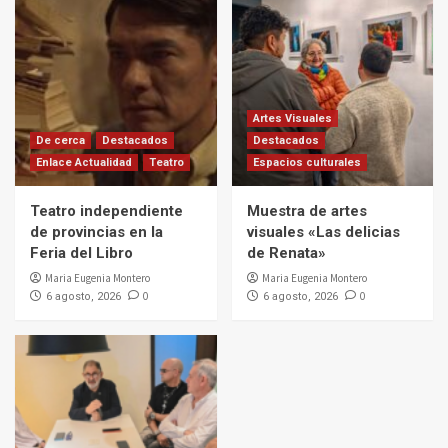
Artes Visuales
De cerca
Destacados
Destacados
Enlace Actualidad
Teatro
Espacios culturales
Teatro independiente
Muestra de artes
de provincias en la
visuales «Las delicias
Feria del Libro
de Renata»
Maria Eugenia Montero
Maria Eugenia Montero
0
0
6 agosto, 2026
6 agosto, 2026