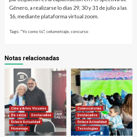
Género, a realizarse lo días 29, 30 y 31 de julio a las
16, mediante plataforma virtual zoom.
Tags:
"Yo como tú"
,
celumetraje
,
concurso
Notas relacionadas
Cine y Artes Visuales
Convocatorias
De cerca
Destacados
Destacados
Enlace Actualidad
Enlace Actualidad
Homenaje
Tecnologías