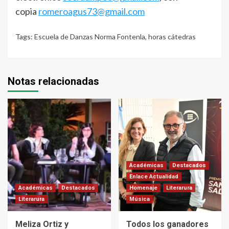
copia
romeroagus73@gmail.com
Tags:
Escuela de Danzas Norma Fontenla
,
horas cátedras
Notas relacionadas
Académicas
Destacados
Enlace Actualidad
Académicas
Destacados
Homenaje
Literarura
Literarura
Música
Meliza Ortiz y
Todos los ganadores