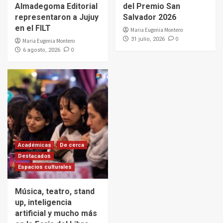
Almadegoma Editorial
del Premio San
representaron a Jujuy
Salvador 2026
en el FILT
Maria Eugenia Montero
0
31 julio, 2026
Maria Eugenia Montero
0
6 agosto, 2026
Académicas
De cerca
Destacados
Espacios culturales
Música, teatro, stand
up, inteligencia
artificial y mucho más