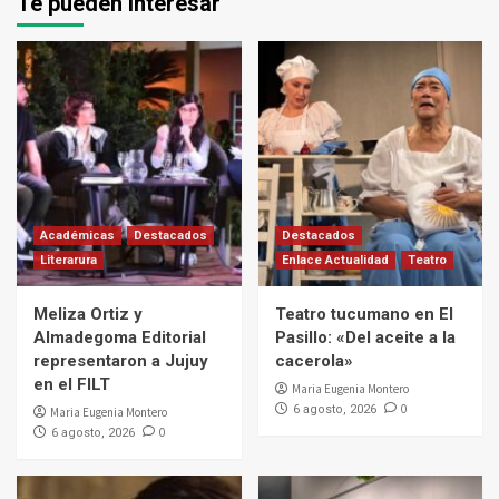
Te pueden interesar
Académicas
Destacados
Destacados
Literarura
Enlace Actualidad
Teatro
Meliza Ortiz y
Teatro tucumano en El
Almadegoma Editorial
Pasillo: «Del aceite a la
representaron a Jujuy
cacerola»
en el FILT
Maria Eugenia Montero
0
6 agosto, 2026
Maria Eugenia Montero
0
6 agosto, 2026