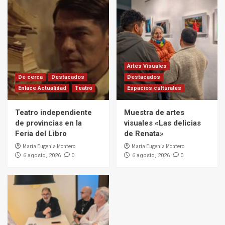
Artes Visuales
De cerca
Destacados
Destacados
Enlace Actualidad
Teatro
Espacios culturales
Teatro independiente
Muestra de artes
de provincias en la
visuales «Las delicias
Feria del Libro
de Renata»
Maria Eugenia Montero
Maria Eugenia Montero
0
0
6 agosto, 2026
6 agosto, 2026