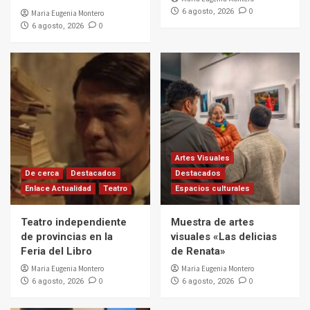
0
6 agosto, 2026
Maria Eugenia Montero
0
6 agosto, 2026
Artes Visuales
De cerca
Destacados
Destacados
Enlace Actualidad
Teatro
Espacios culturales
Teatro independiente
Muestra de artes
de provincias en la
visuales «Las delicias
Feria del Libro
de Renata»
Maria Eugenia Montero
Maria Eugenia Montero
0
0
6 agosto, 2026
6 agosto, 2026