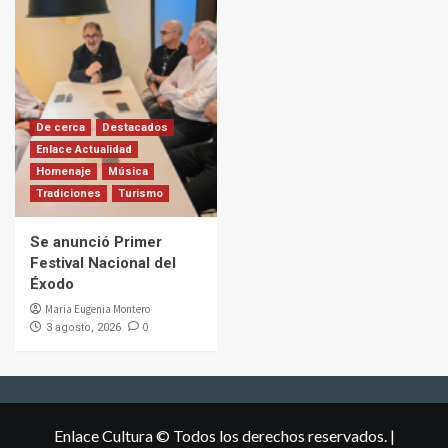
De cerca
Destacados
Enlace Actualidad
Homenaje
Música
Tradiciones
Turismo
Se anunció Primer
Festival Nacional del
Éxodo
Maria Eugenia Montero
0
3 agosto, 2026
Enlace Cultura © Todos los derechos reservados.
|