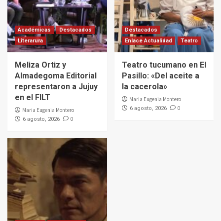
Académicas
Destacados
Destacados
Literarura
Enlace Actualidad
Teatro
Meliza Ortiz y
Teatro tucumano en El
Almadegoma Editorial
Pasillo: «Del aceite a
representaron a Jujuy
la cacerola»
en el FILT
Maria Eugenia Montero
0
6 agosto, 2026
Maria Eugenia Montero
0
6 agosto, 2026