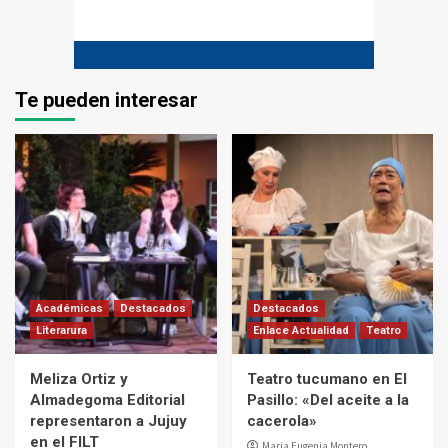
Te pueden interesar
Académicas
Destacados
Destacados
Literarura
Enlace Actualidad
Teatro
Meliza Ortiz y
Teatro tucumano en El
Almadegoma Editorial
Pasillo: «Del aceite a la
representaron a Jujuy
cacerola»
en el FILT
Maria Eugenia Montero