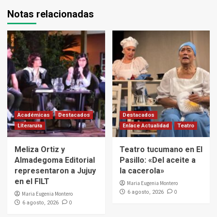
Notas relacionadas
Académicas
Destacados
Destacados
Literarura
Enlace Actualidad
Teatro
Meliza Ortiz y
Teatro tucumano en El
Almadegoma Editorial
Pasillo: «Del aceite a
representaron a Jujuy
la cacerola»
en el FILT
Maria Eugenia Montero
0
6 agosto, 2026
Maria Eugenia Montero
0
6 agosto, 2026