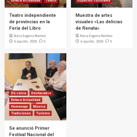
Enlace Actualidad
Teatro
Espacios culturales
Teatro independiente
Muestra de artes
de provincias en la
visuales «Las delicias
Feria del Libro
de Renata»
Maria Eugenia Montero
Maria Eugenia Montero
0
0
6 agosto, 2026
6 agosto, 2026
De cerca
Destacados
Enlace Actualidad
Homenaje
Música
Tradiciones
Turismo
Se anunció Primer
Festival Nacional del