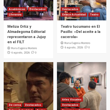
Académicas
Destacados
Destacados
Literarura
Enlace Actualidad
Teatro
Meliza Ortiz y
Teatro tucumano en El
Almadegoma Editorial
Pasillo: «Del aceite a la
representaron a Jujuy
cacerola»
en el FILT
Maria Eugenia Montero
0
6 agosto, 2026
Maria Eugenia Montero
0
6 agosto, 2026
Artes Visuales
De cerca
Destacados
Destacados