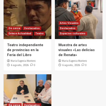
Artes Visuales
De cerca
Destacados
Destacados
Enlace Actualidad
Teatro
Espacios culturales
Teatro independiente
Muestra de artes
de provincias en la
visuales «Las delicias
Feria del Libro
de Renata»
Maria Eugenia Montero
Maria Eugenia Montero
0
0
6 agosto, 2026
6 agosto, 2026
De cerca
Destacados