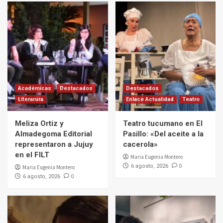
Académicas
Destacados
Destacados
Literarura
Enlace Actualidad
Teatro
Meliza Ortiz y
Teatro tucumano en El
Almadegoma Editorial
Pasillo: «Del aceite a la
representaron a Jujuy
cacerola»
en el FILT
Maria Eugenia Montero
0
6 agosto, 2026
Maria Eugenia Montero
0
6 agosto, 2026