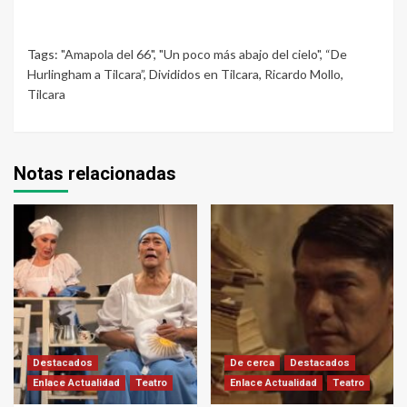
Tags:
"Amapola del 66"
,
"Un poco más abajo del cielo"
,
“De
Hurlingham a Tilcara”
,
Divididos en Tilcara
,
Ricardo Mollo
,
Tilcara
Notas relacionadas
Destacados
De cerca
Destacados
Enlace Actualidad
Teatro
Enlace Actualidad
Teatro