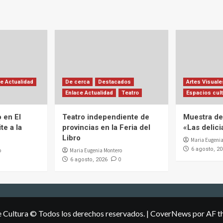
e Actualidad
De cerca
Destacados
Artes Visuale
Enlace Actualidad
Teatro
Espacios cult
 en El
Teatro independiente de
Muestra de 
te a la
provincias en la Feria del
«Las delic
Libro
Maria Eugenia
6 agosto, 2
o
Maria Eugenia Montero
0
6 agosto, 2026
e Cultura © Todos los derechos reservados.
|
CoverNews
por AF t