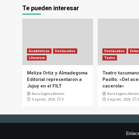
Te pueden interesar
Académicas
Destacados
Destacados
Enlac
Literarura
Teatro
Meliza Ortiz y Almadegoma
Teatro tucumano
Editorial representaron a
Pasillo: «Del acei
Jujuy en el FILT
cacerola»
Maria Eugenia Montero
Maria Eugenia Monter
0
0
6 agosto, 2026
6 agosto, 2026
Enlac