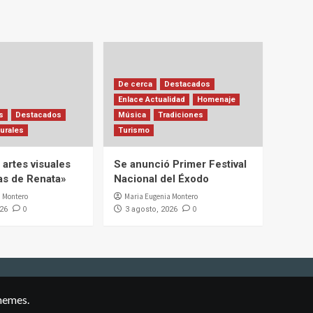
De cerca
Destacados
Enlace Actualidad
Homenaje
s
Destacados
Música
Tradiciones
urales
Turismo
artes visuales
Se anunció Primer Festival
ias de Renata»
Nacional del Éxodo
 Montero
Maria Eugenia Montero
0
0
026
3 agosto, 2026
hemes.