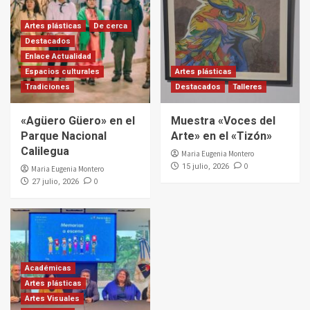
Artes plásticas
De cerca
Destacados
Enlace Actualidad
Espacios culturales
Artes plásticas
Tradiciones
Destacados
Talleres
«Agüero Güero» en el
Muestra «Voces del
Parque Nacional
Arte» en el «Tizón»
Calilegua
Maria Eugenia Montero
0
15 julio, 2026
Maria Eugenia Montero
0
27 julio, 2026
Académicas
Artes plásticas
Artes Visuales