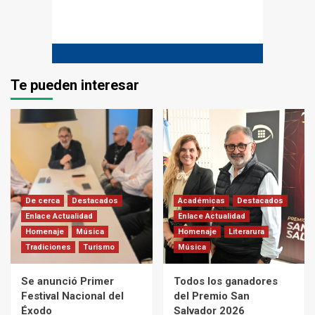
Te pueden interesar
De cerca
Destacados
Académicas
Destacados
Enlace Actualidad
Enlace Actualidad
Homenaje
Música
Homenaje
Literarura
Tradiciones
Turismo
Música
Se anunció Primer
Todos los ganadores
Festival Nacional del
del Premio San
Éxodo
Salvador 2026