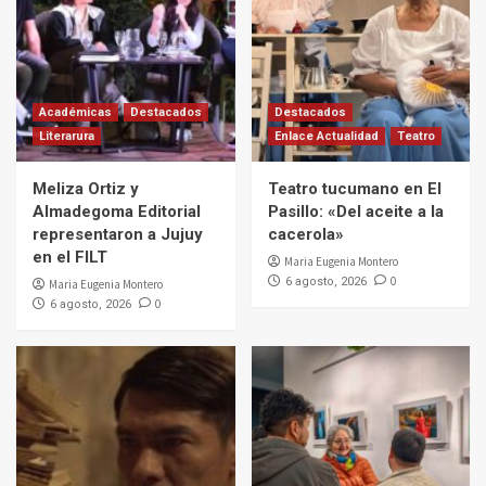
Académicas
Destacados
Destacados
Literarura
Enlace Actualidad
Teatro
Meliza Ortiz y
Teatro tucumano en El
Almadegoma Editorial
Pasillo: «Del aceite a la
representaron a Jujuy
cacerola»
en el FILT
Maria Eugenia Montero
0
6 agosto, 2026
Maria Eugenia Montero
0
6 agosto, 2026