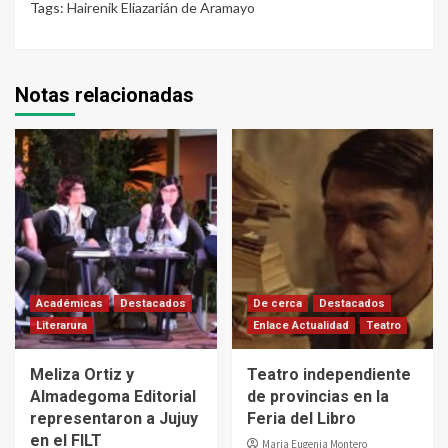
Tags:
Hairenik Eliazarián de Aramayo
Notas relacionadas
Académicas
Destacados
De cerca
Destacados
Literarura
Enlace Actualidad
Teatro
Meliza Ortiz y
Teatro independiente
Almadegoma Editorial
de provincias en la
representaron a Jujuy
Feria del Libro
en el FILT
Maria Eugenia Montero