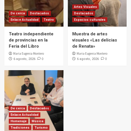
Artes Visuales
De cerca
Destacados
Destacados
Enlace Actualidad
Teatro
Espacios culturales
Teatro independiente
Muestra de artes
de provincias en la
visuales «Las delicias
Feria del Libro
de Renata»
Maria Eugenia Montero
Maria Eugenia Montero
0
0
6 agosto, 2026
6 agosto, 2026
De cerca
Destacados
Enlace Actualidad
Homenaje
Música
Tradiciones
Turismo