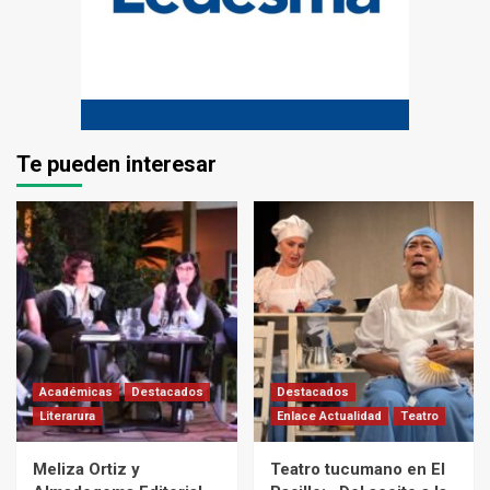
Te pueden interesar
Académicas
Destacados
Destacados
Literarura
Enlace Actualidad
Teatro
Meliza Ortiz y
Teatro tucumano en El