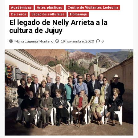
Académicas
Artes plásticas
Centro de Visitantes Ledesma
De cerca
Espacios culturales
Homenaje
El legado de Nelly Arrieta a la
cultura de Jujuy
Maria Eugenia Montero
19 noviembre, 2020
0