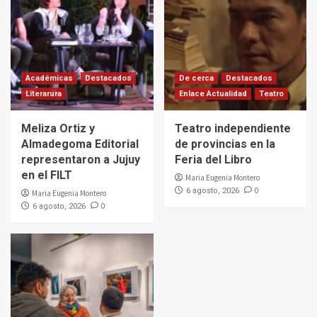
Académicas
Destacados
De cerca
Destacados
Literarura
Enlace Actualidad
Teatro
Meliza Ortiz y
Teatro independiente
Almadegoma Editorial
de provincias en la
representaron a Jujuy
Feria del Libro
en el FILT
Maria Eugenia Montero
0
6 agosto, 2026
Maria Eugenia Montero
0
6 agosto, 2026