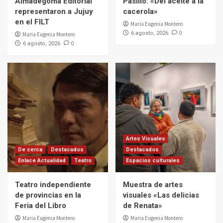
Almadegoma Editorial
Pasillo: «Del aceite a la
representaron a Jujuy
cacerola»
en el FILT
Maria Eugenia Montero
0
6 agosto, 2026
Maria Eugenia Montero
0
6 agosto, 2026
Artes Visuales
De cerca
Destacados
Destacados
Enlace Actualidad
Teatro
Espacios culturales
Teatro independiente
Muestra de artes
de provincias en la
visuales «Las delicias
Feria del Libro
de Renata»
Maria Eugenia Montero
Maria Eugenia Montero