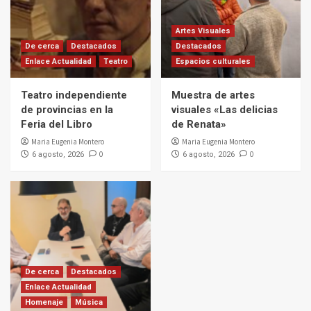
Artes Visuales
De cerca
Destacados
Destacados
Enlace Actualidad
Teatro
Espacios culturales
Teatro independiente
Muestra de artes
de provincias en la
visuales «Las delicias
Feria del Libro
de Renata»
Maria Eugenia Montero
Maria Eugenia Montero
0
0
6 agosto, 2026
6 agosto, 2026
De cerca
Destacados
Enlace Actualidad
Homenaje
Música