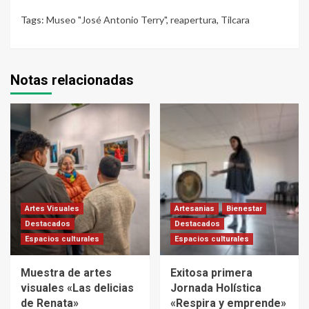
Tags:
Museo "José Antonio Terry"
,
reapertura
,
Tilcara
Notas relacionadas
Artes Visuales
Artesanias
Bienestar
Destacados
Destacados
Espacios culturales
Espacios culturales
Muestra de artes
Exitosa primera
visuales «Las delicias
Jornada Holística
de Renata»
«Respira y emprende»