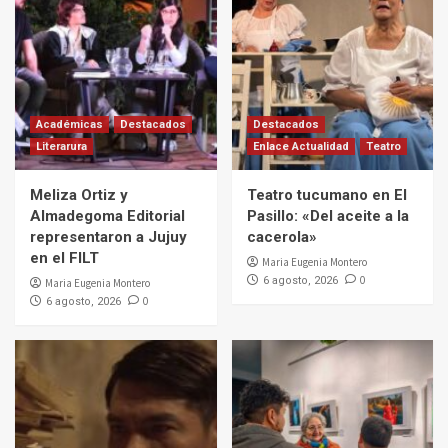
Académicas
Destacados
Destacados
Literarura
Enlace Actualidad
Teatro
Meliza Ortiz y
Teatro tucumano en El
Almadegoma Editorial
Pasillo: «Del aceite a la
representaron a Jujuy
cacerola»
en el FILT
Maria Eugenia Montero
0
6 agosto, 2026
Maria Eugenia Montero
0
6 agosto, 2026