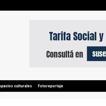
spacios culturales
Fotoreportaje