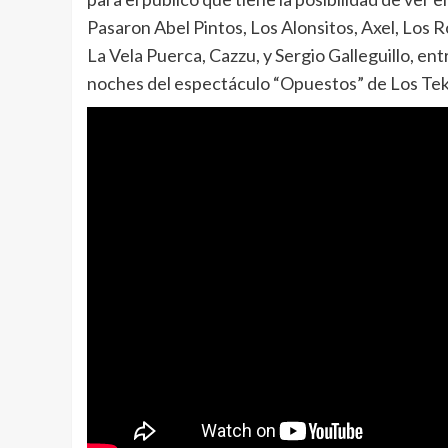
Pasaron Abel Pintos, Los Alonsitos, Axel, Los 
La Vela Puerca, Cazzu, y Sergio Galleguillo, ent
noches del espectáculo “Opuestos” de Los Tekis