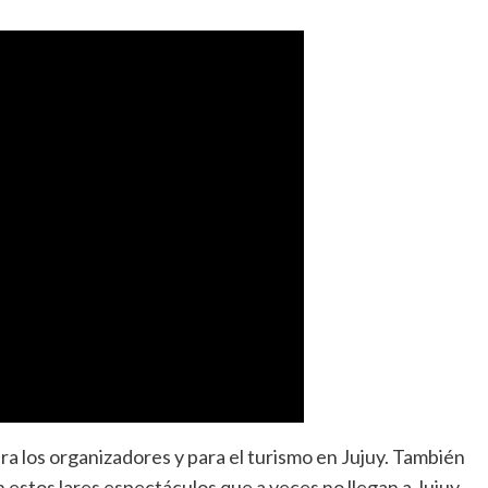
ara los organizadores y para el turismo en Jujuy. También
en estos lares espectáculos que a veces no llegan a Jujuy.