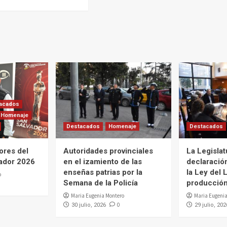
acados
Homenaje
Destacados
Homenaje
Destacados
ores del
Autoridades provinciales
La Legislat
ador 2026
en el izamiento de las
declaració
enseñas patrias por la
la Ley del L
o
Semana de la Policía
producción 
Maria Eugenia Montero
Maria Eugenia
0
30 julio, 2026
29 julio, 202