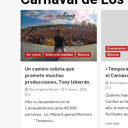
Destacados
De cerca
Enlace Actualidad
Música
Música
Un camino solista que
«Temporad
promete muchas
el Carnav
producciones, Tony Izkierdo
Maria Eugeni
0
Maria Eugenia Montero
4 marzo, 2023
0
Quilmes habi
Garden en la
Hizo su lanzamiento en el
año, la marc
Carnavalódromo ante 40.000
festivales qu
personas Lic. María Eugenia Montero
“Tenemos...
Leer más