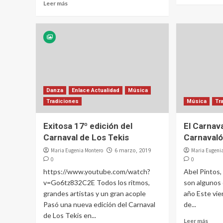
Leer más
Danza
Enlace Actualidad
Música
Tradiciones
Música
Tr
Exitosa 17º edición del
El Carnava
Carnaval de Los Tekis
Carnaval
Maria Eugenia Montero
Maria Eugeni
6 marzo, 2019
0
0
https://www.youtube.com/watch?
Abel Pintos, 
v=Go6tz832C2E Todos los ritmos,
son algunos 
grandes artistas y un gran acople
año Este vie
Pasó una nueva edición del Carnaval
de...
de Los Tekis en...
Leer más