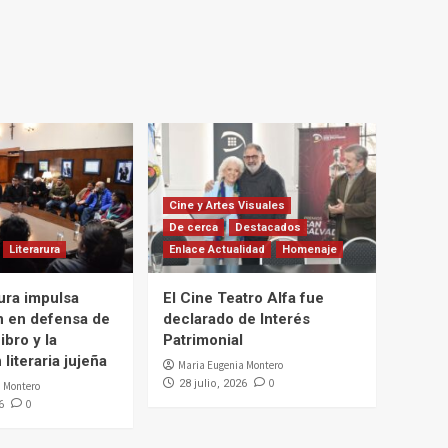
Cine y Artes Visuales
De cerca
Destacados
Literarura
Enlace Actualidad
Homenaje
ura impulsa
El Cine Teatro Alfa fue
n en defensa de
declarado de Interés
ibro y la
Patrimonial
literaria jujeña
Maria Eugenia Montero
0
28 julio, 2026
 Montero
0
6