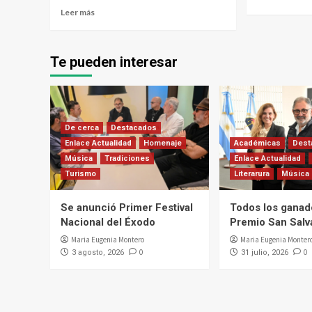
Leer más
Te pueden interesar
De cerca
Destacados
Enlace Actualidad
Homenaje
Académicas
Dest
Música
Tradiciones
Enlace Actualidad
Turismo
Literarura
Música
Se anunció Primer Festival
Todos los ganad
Nacional del Éxodo
Premio San Salv
Maria Eugenia Montero
Maria Eugenia Monter
0
0
3 agosto, 2026
31 julio, 2026