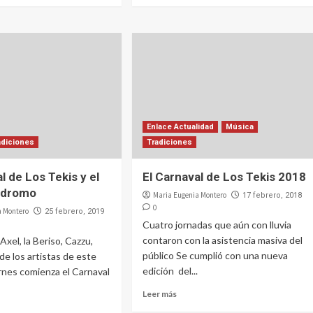
Enlace Actualidad
Música
adiciones
Tradiciones
l de Los Tekis y el
El Carnaval de Los Tekis 2018
ódromo
Maria Eugenia Montero
17 febrero, 2018
0
a Montero
25 febrero, 2019
Cuatro jornadas que aún con lluvia
contaron con la asistencia masiva del
Axel, la Beriso, Cazzu,
público Se cumplió con una nueva
de los artistas de este
edición del...
rnes comienza el Carnaval
Leer más