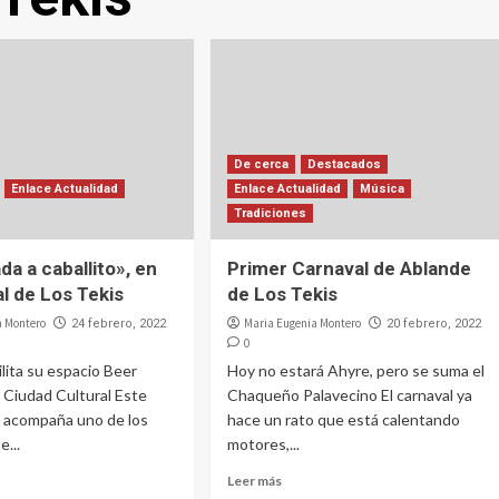
De cerca
Destacados
Enlace Actualidad
Enlace Actualidad
Música
Tradiciones
a a caballito», en
Primer Carnaval de Ablande
al de Los Tekis
de Los Tekis
a Montero
Maria Eugenia Montero
24 febrero, 2022
20 febrero, 2022
0
lita su espacio Beer
Hoy no estará Ahyre, pero se suma el
 Ciudad Cultural Este
Chaqueño Palavecino El carnaval ya
a acompaña uno de los
hace un rato que está calentando
e...
motores,...
Leer más