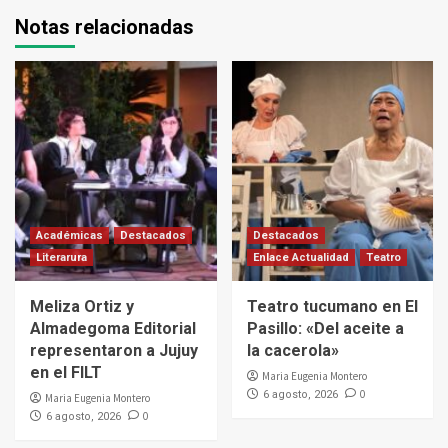
Notas relacionadas
Académicas
Destacados
Destacados
Literarura
Enlace Actualidad
Teatro
Meliza Ortiz y
Teatro tucumano en El
Almadegoma Editorial
Pasillo: «Del aceite a
representaron a Jujuy
la cacerola»
en el FILT
Maria Eugenia Montero
0
6 agosto, 2026
Maria Eugenia Montero
0
6 agosto, 2026