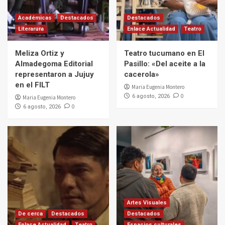
Académicas
Destacados
Destacados
Literarura
Enlace Actualidad
Teatro
Meliza Ortiz y
Teatro tucumano en El
Almadegoma Editorial
Pasillo: «Del aceite a la
representaron a Jujuy
cacerola»
en el FILT
Maria Eugenia Montero
0
6 agosto, 2026
Maria Eugenia Montero
0
6 agosto, 2026
Artes Visuales
De cerca
Destacados
Destacados
Enlace Actualidad
Teatro
Espacios culturales