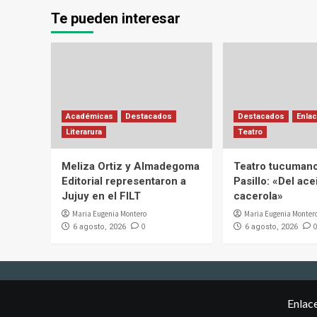
Te pueden interesar
Académicas
Destacados
Destacados
Enlac
Literarura
Teatro
Meliza Ortiz y Almadegoma
Teatro tucumano
Editorial representaron a
Pasillo: «Del acei
Jujuy en el FILT
cacerola»
Maria Eugenia Montero
Maria Eugenia Monter
0
0
6 agosto, 2026
6 agosto, 2026
Enlac