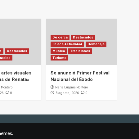
De cerca
Destacados
Enlace Actualidad
Homenaje
s
Destacados
Música
Tradiciones
urales
Turismo
artes visuales
Se anunció Primer Festival
ias de Renata»
Nacional del Éxodo
 Montero
Maria Eugenia Montero
0
0
026
3 agosto, 2026
hemes.