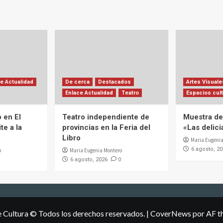
e Actualidad
De cerca
Destacados
Artes Visuale
Enlace Actualidad
Teatro
Espacios cult
 en El
Teatro independiente de
Muestra de 
te a la
provincias en la Feria del
«Las delic
Libro
Maria Eugenia
6 agosto, 2
o
Maria Eugenia Montero
0
6 agosto, 2026
e Cultura © Todos los derechos reservados.
|
CoverNews
por AF t