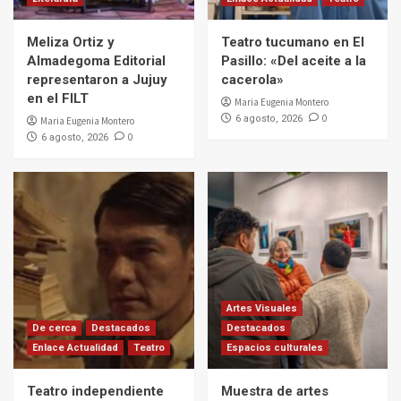
Meliza Ortiz y
Teatro tucumano en El
Almadegoma Editorial
Pasillo: «Del aceite a la
representaron a Jujuy
cacerola»
en el FILT
Maria Eugenia Montero
0
6 agosto, 2026
Maria Eugenia Montero
0
6 agosto, 2026
Artes Visuales
De cerca
Destacados
Destacados
Enlace Actualidad
Teatro
Espacios culturales
Teatro independiente
Muestra de artes