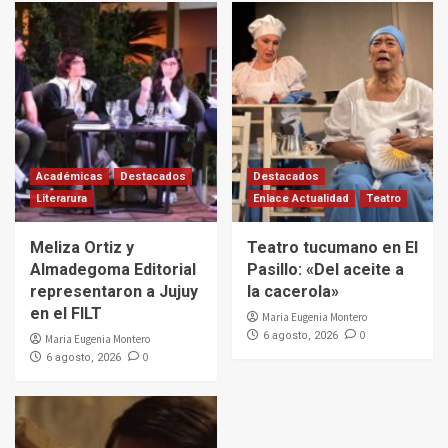
Académicas
Destacados
Destacados
Literarura
Enlace Actualidad
Teatro
Meliza Ortiz y
Teatro tucumano en El
Almadegoma Editorial
Pasillo: «Del aceite a
representaron a Jujuy
la cacerola»
en el FILT
Maria Eugenia Montero
0
6 agosto, 2026
Maria Eugenia Montero
0
6 agosto, 2026