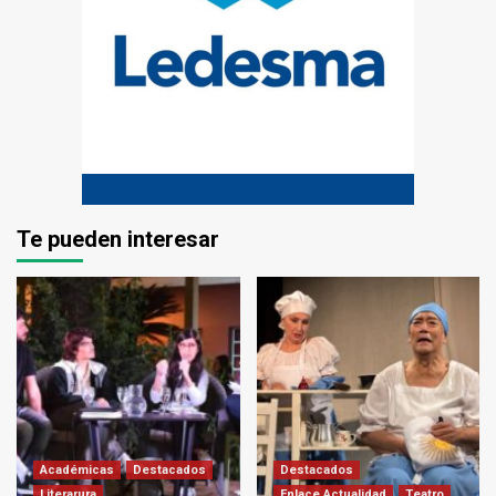
Te pueden interesar
Académicas
Destacados
Destacados
Literarura
Enlace Actualidad
Teatro