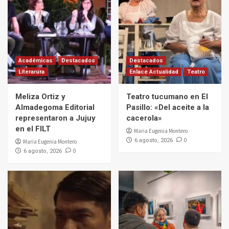
Académicas
Destacados
Destacados
Literarura
Enlace Actualidad
Teatro
Meliza Ortiz y
Teatro tucumano en El
Almadegoma Editorial
Pasillo: «Del aceite a la
representaron a Jujuy
cacerola»
en el FILT
Maria Eugenia Montero
0
6 agosto, 2026
Maria Eugenia Montero
0
6 agosto, 2026