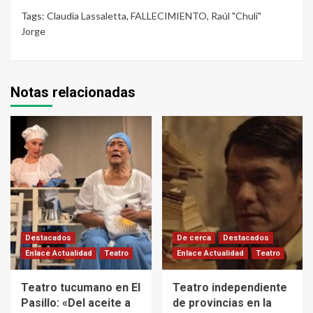
Tags:
Claudia Lassaletta
,
FALLECIMIENTO
,
Raúl "Chuli"
Jorge
Notas relacionadas
Destacados
De cerca
Destacados
Enlace Actualidad
Teatro
Enlace Actualidad
Teatro
Teatro tucumano en El
Teatro independiente
Pasillo: «Del aceite a
de provincias en la