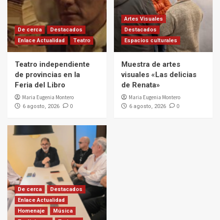
Artes Visuales
De cerca
Destacados
Destacados
Enlace Actualidad
Teatro
Espacios culturales
Teatro independiente
Muestra de artes
de provincias en la
visuales «Las delicias
Feria del Libro
de Renata»
Maria Eugenia Montero
Maria Eugenia Montero
0
0
6 agosto, 2026
6 agosto, 2026
De cerca
Destacados
Enlace Actualidad
Homenaje
Música