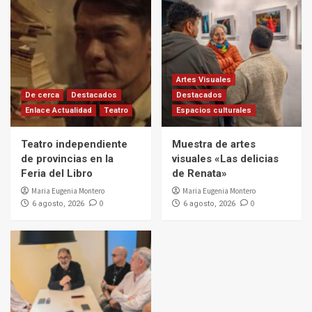
Artes Visuales
De cerca
Destacados
Destacados
Enlace Actualidad
Teatro
Espacios culturales
Teatro independiente
Muestra de artes
de provincias en la
visuales «Las delicias
Feria del Libro
de Renata»
Maria Eugenia Montero
Maria Eugenia Montero
0
0
6 agosto, 2026
6 agosto, 2026