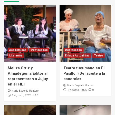
Académicas
Destacados
Destacados
Literarura
Enlace Actualidad
Teatro
Meliza Ortiz y
Teatro tucumano en El
Almadegoma Editorial
Pasillo: «Del aceite a la
representaron a Jujuy
cacerola»
en el FILT
Maria Eugenia Montero
0
6 agosto, 2026
Maria Eugenia Montero
0
6 agosto, 2026