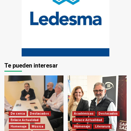
Te pueden interesar
De cerca
Destacados
Académicas
Destacados
Enlace Actualidad
Enlace Actualidad
Homenaje
Música
Homenaje
Literarura