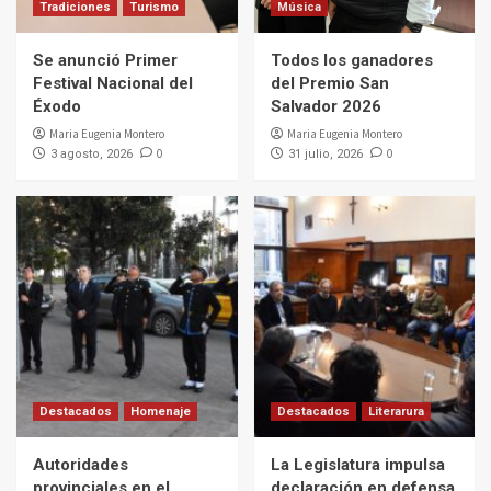
Tradiciones
Turismo
Música
Se anunció Primer
Todos los ganadores
Festival Nacional del
del Premio San
Éxodo
Salvador 2026
Maria Eugenia Montero
Maria Eugenia Montero
0
0
3 agosto, 2026
31 julio, 2026
Destacados
Homenaje
Destacados
Literarura
Autoridades
La Legislatura impulsa
provinciales en el
declaración en defensa