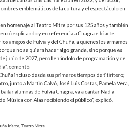
esora de danzas clásicas, fallecida en 2022; y del actor,
 nombres emblemáticos de la cultura y el espectáculo en
en homenaje al Teatro Mitre por sus 125 años y también
enzó explicando y en referencia a Chagra e Iriarte.
 y los amigos de Fulvia y del Chuña, a quienes les armamos
porque no se quiera hacer algo grande, sino porque es
3 de junio de 2027, pero llenándolo de programación y de
día”, comentó.
huña incluso desde sus primeros tiempos de titiritero;
tro, junto a Martin Calvó, José Luis Costas, Pamela Vera,
 bailar alumnas de Fulvia Chagra, va a cantar Nadia
a de Música con Alas recibiendo el público”, explicó.
ña Iriarte
,
Teatro Mitre