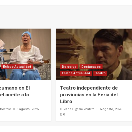
Enlace Actualidad
De cerca
Destacados
Enlace Actualidad
Teatro
cumano en El
Teatro independiente de
el aceite a la
provincias en la Feria del
Libro
 Montero
Maria Eugenia Montero
6 agosto, 2026
6 agosto, 2026
0