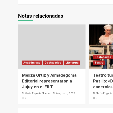
Notas relacionadas
Destacados
Académicas
Destacados
Literarura
Teatro
Meliza Ortiz y Almadegoma
Teatro tu
Editorial representaron a
Pasillo: «D
Jujuy en el FILT
cacerola»
Maria Eugenia Montero
Maria Eugenia
6 agosto, 2026
0
0