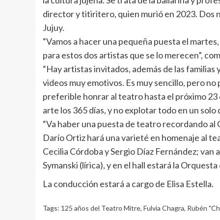
la cultura jujeña. Se trata de la bailarina y prof
director y titiritero, quien murió en 2023. Dos
Jujuy.
“Vamos a hacer una pequeña puesta el martes, 
para estos dos artistas que se lo merecen”, com
“Hay artistas invitados, además de las familias
videos muy emotivos. Es muy sencillo, pero no 
preferible honrar al teatro hasta el próximo 2
arte los 365 días, y no explotar todo en un solo 
“Va haber una puesta de teatro recordando al C
Darío Ortiz hará una varieté en homenaje al tea
Cecilia Córdoba y Sergio Díaz Fernández; van a
Symanski (lírica), y en el hall estará la Orquest
La conducción estará a cargo de Elisa Estella.
Tags:
125 años del Teatro Mitre
,
Fulvia Chagra
,
Rubén "Chu