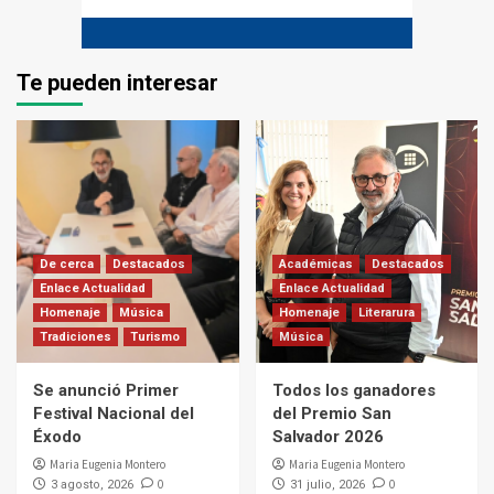
Te pueden interesar
De cerca
Destacados
Académicas
Destacados
Enlace Actualidad
Enlace Actualidad
Homenaje
Música
Homenaje
Literarura
Tradiciones
Turismo
Música
Se anunció Primer
Todos los ganadores
Festival Nacional del
del Premio San
Éxodo
Salvador 2026
Maria Eugenia Montero
Maria Eugenia Montero
0
0
3 agosto, 2026
31 julio, 2026