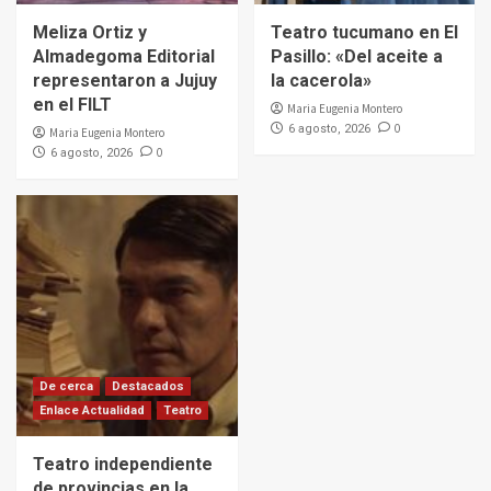
Meliza Ortiz y
Teatro tucumano en El
Almadegoma Editorial
Pasillo: «Del aceite a
representaron a Jujuy
la cacerola»
en el FILT
Maria Eugenia Montero
0
6 agosto, 2026
Maria Eugenia Montero
0
6 agosto, 2026
De cerca
Destacados
Enlace Actualidad
Teatro
Teatro independiente
de provincias en la