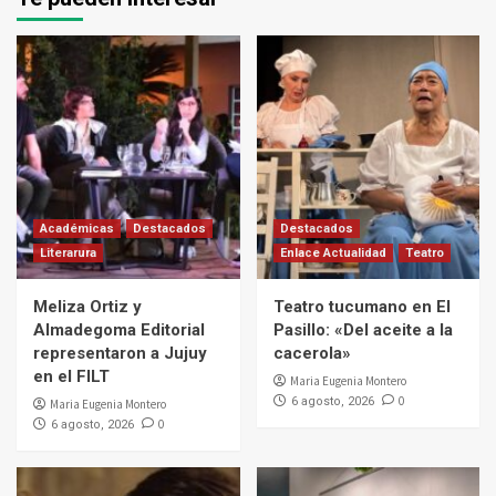
Académicas
Destacados
Destacados
Literarura
Enlace Actualidad
Teatro
Meliza Ortiz y
Teatro tucumano en El
Almadegoma Editorial
Pasillo: «Del aceite a la
representaron a Jujuy
cacerola»
en el FILT
Maria Eugenia Montero
0
6 agosto, 2026
Maria Eugenia Montero
0
6 agosto, 2026