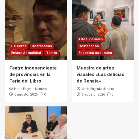
Artes Visuales
De cerca
Destacados
Destacados
Enlace Actualidad
Teatro
Espacios culturales
Teatro independiente
Muestra de artes
de provincias en la
visuales «Las delicias
Feria del Libro
de Renata»
Maria Eugenia Montero
Maria Eugenia Montero
0
0
6 agosto, 2026
6 agosto, 2026