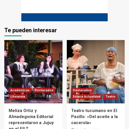
Te pueden interesar
Académicas
Destacados
Destacados
Literarura
Enlace Actualidad
Teatro
Meliza Ortiz y
Teatro tucumano en El
Almadegoma Editorial
Pasillo: «Del aceite a la
representaron a Jujuy
cacerola»
en el FILT