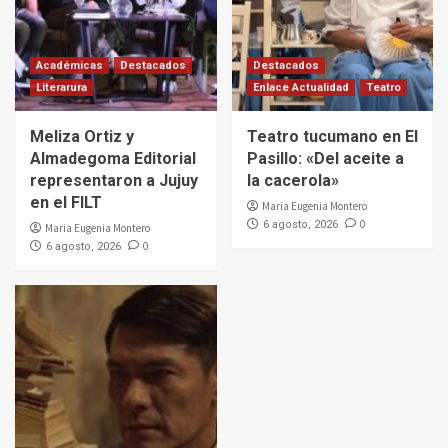
Académicas
Destacados
Destacados
Literarura
Enlace Actualidad
Teatro
Meliza Ortiz y
Teatro tucumano en El
Almadegoma Editorial
Pasillo: «Del aceite a
representaron a Jujuy
la cacerola»
en el FILT
Maria Eugenia Montero
0
6 agosto, 2026
Maria Eugenia Montero
0
6 agosto, 2026