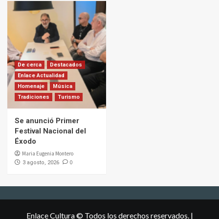
De cerca
Destacados
Enlace Actualidad
Homenaje
Música
Tradiciones
Turismo
Se anunció Primer
Festival Nacional del
Éxodo
Maria Eugenia Montero
0
3 agosto, 2026
Enlace Cultura © Todos los derechos reservados.
|