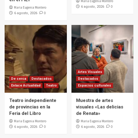
Maria Eugenia Montero
0
6 agosto, 2026
Maria Eugenia Montero
0
6 agosto, 2026
Artes Visuales
De cerca
Destacados
Destacados
Enlace Actualidad
Teatro
Espacios culturales
Teatro independiente
Muestra de artes
de provincias en la
visuales «Las delicias
Feria del Libro
de Renata»
Maria Eugenia Montero
Maria Eugenia Montero
0
0
6 agosto, 2026
6 agosto, 2026