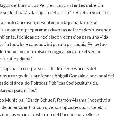
agos del barrio Los Perales. Los asistentes deberán
 se destinará a la capilla del barrio “Perpetuo Socorro».
 Gerardo Carrasco, describiendo la jornada que se
cia ambiental preparamos diversas actividades buscando
biente, técnicas de reciclado y consejos para una vida
idaria todo lo recaudado irá para la parroquia Perpetuo
el municipio una bolsa ecológica para que el vecino
la rutina diaria”.
sciplinario con personal de diferentes áreas del
os a cargo de la profesora Abigail González, personal del
sde el área de Políticas Públicas Socioculturales,
Barrio» para niños”.
ico Municipal “Barón Schuel”, Ramón Aisama, incentivó a
par de un encuentro con diversas opciones para celebrar
 que los vecinos disfruten del Parque, para ello se