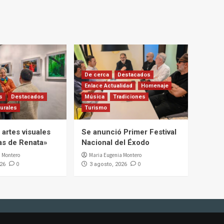
De cerca
Destacados
Enlace Actualidad
Homenaje
s
Destacados
Música
Tradiciones
urales
Turismo
artes visuales
Se anunció Primer Festival
ias de Renata»
Nacional del Éxodo
 Montero
Maria Eugenia Montero
0
0
026
3 agosto, 2026