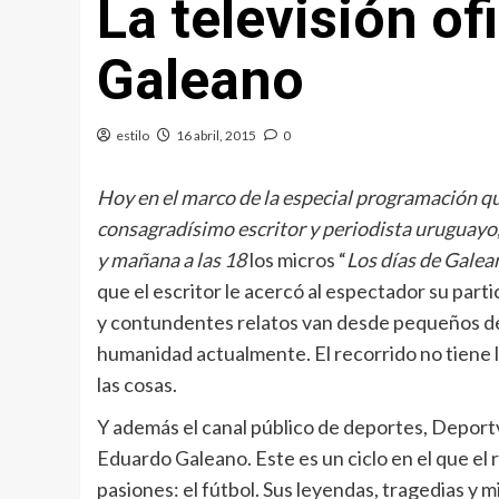
La televisión of
Galeano
estilo
16 abril, 2015
0
Hoy en el marco de la especial programación q
consagradísimo escritor y periodista uruguayo,
y mañana a las 18
los micros “
Los días de Galean
que el escritor le acercó al espectador su par
y contundentes relatos van desde pequeños det
humanidad actualmente. El recorrido no tiene lím
las cosas.
Y además el canal público de deportes, Deportv
Eduardo Galeano. Este es un ciclo en el que el
pasiones: el fútbol. Sus leyendas, tragedias y m