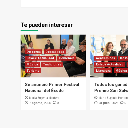
Te pueden interesar
De cerca
Destacados
Enlace Actualidad
Homenaje
Académicas
Dest
Música
Tradiciones
Enlace Actualidad
Turismo
Literarura
Música
Se anunció Primer Festival
Todos los ganad
Nacional del Éxodo
Premio San Salv
Maria Eugenia Montero
Maria Eugenia Monter
0
0
3 agosto, 2026
31 julio, 2026