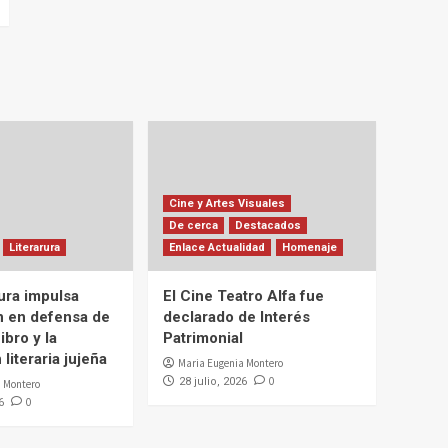
Cine y Artes Visuales
De cerca
Destacados
Literarura
Enlace Actualidad
Homenaje
ura impulsa
El Cine Teatro Alfa fue
n en defensa de
declarado de Interés
ibro y la
Patrimonial
literaria jujeña
Maria Eugenia Montero
0
28 julio, 2026
 Montero
0
6