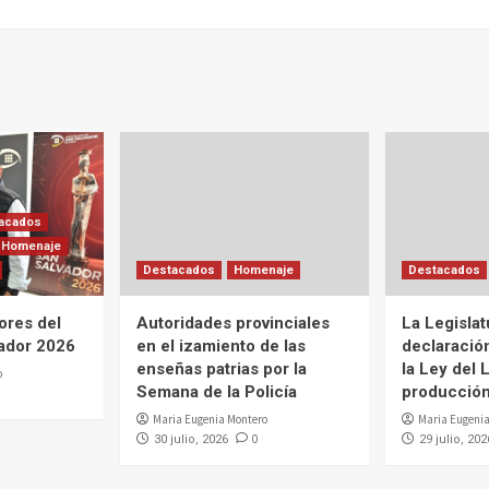
acados
Homenaje
Destacados
Homenaje
Destacados
ores del
Autoridades provinciales
La Legislat
ador 2026
en el izamiento de las
declaració
enseñas patrias por la
la Ley del L
o
Semana de la Policía
producción 
Maria Eugenia Montero
Maria Eugenia
0
30 julio, 2026
29 julio, 202