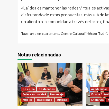
«La idea es mantener las redes virtuales activa
disfrutando de estas propuestas, más allá de 
un aliento a la comunidad a través del arte», fina
Tags:
arte en cuarentena
,
Centro Cultural "Héctor Tizón"
,
Notas relacionadas
De cerca
Destacados
Académicas
Enlace Actualidad
Homenaje
Enlace Actua
Música
Tradiciones
Turismo
Literarura