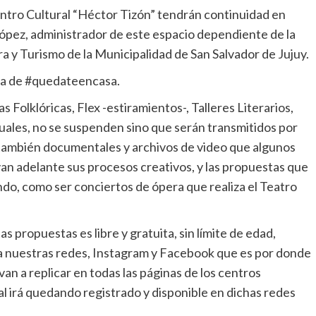
entro Cultural “Héctor Tizón” tendrán continuidad en
 López, administrador de este espacio dependiente de la
ra y Turismo de la Municipalidad de San Salvador de Jujuy.
aña de #quedateencasa.
s Folklóricas, Flex -estiramientos-, Talleres Literarios,
uales, no se suspenden sino que serán transmitidos por
 también documentales y archivos de video que algunos
an adelante sus procesos creativos, y las propuestas que
ndo, como ser conciertos de ópera que realiza el Teatro
as propuestas es libre y gratuita, sin límite de edad,
a nuestras redes, Instagram y Facebook que es por donde
 van a replicar en todas las páginas de los centros
ial irá quedando registrado y disponible en dichas redes