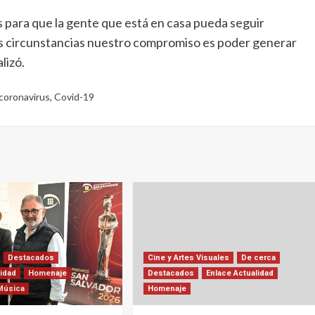
s para que la gente que está en casa pueda seguir
las circunstancias nuestro compromiso es poder generar
lizó.
coronavirus
,
Covid-19
Destacados
Cine y Artes Visuales
De cerca
lidad
Homenaje
Destacados
Enlace Actualidad
Música
Homenaje