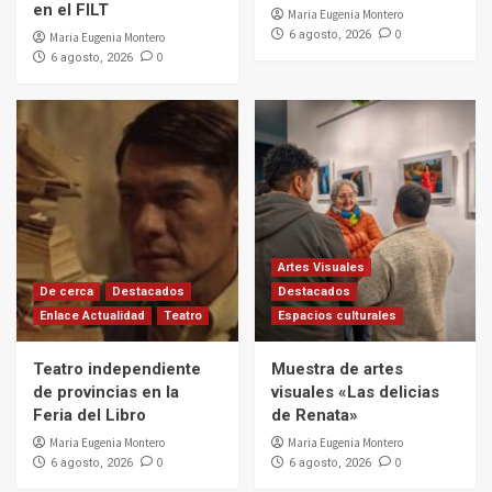
en el FILT
Maria Eugenia Montero
0
6 agosto, 2026
Maria Eugenia Montero
0
6 agosto, 2026
Artes Visuales
De cerca
Destacados
Destacados
Enlace Actualidad
Teatro
Espacios culturales
Teatro independiente
Muestra de artes
de provincias en la
visuales «Las delicias
Feria del Libro
de Renata»
Maria Eugenia Montero
Maria Eugenia Montero
0
0
6 agosto, 2026
6 agosto, 2026