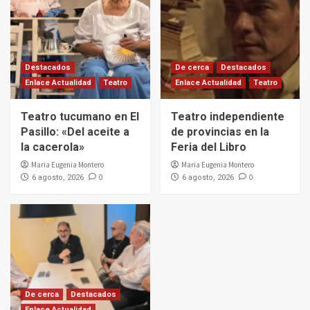
Destacados
De cerca
Destacados
Enlace Actualidad
Teatro
Enlace Actualidad
Teatro
Teatro tucumano en El
Teatro independiente
Pasillo: «Del aceite a
de provincias en la
la cacerola»
Feria del Libro
Maria Eugenia Montero
Maria Eugenia Montero
0
0
6 agosto, 2026
6 agosto, 2026
De cerca
Destacados
Enlace Actualidad