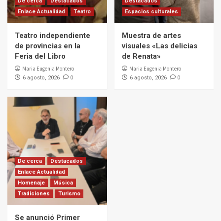
De cerca
Destacados
Destacados
Enlace Actualidad
Teatro
Espacios culturales
Teatro independiente
Muestra de artes
de provincias en la
visuales «Las delicias
Feria del Libro
de Renata»
Maria Eugenia Montero
Maria Eugenia Montero
0
0
6 agosto, 2026
6 agosto, 2026
De cerca
Destacados
Enlace Actualidad
Homenaje
Música
Tradiciones
Turismo
Se anunció Primer