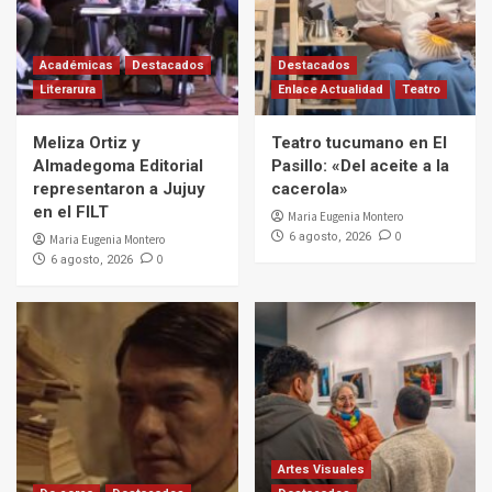
Académicas
Destacados
Destacados
Literarura
Enlace Actualidad
Teatro
Meliza Ortiz y
Teatro tucumano en El
Almadegoma Editorial
Pasillo: «Del aceite a la
representaron a Jujuy
cacerola»
en el FILT
Maria Eugenia Montero
0
6 agosto, 2026
Maria Eugenia Montero
0
6 agosto, 2026
Artes Visuales