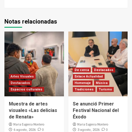
Notas relacionadas
De cerca
Destacados
Artes Visuales
Enlace Actualidad
Destacados
Homenaje
Música
Espacios culturales
Tradiciones
Turismo
Muestra de artes
Se anunció Primer
visuales «Las delicias
Festival Nacional del
de Renata»
Éxodo
Maria Eugenia Montero
Maria Eugenia Montero
0
0
6 agosto, 2026
3 agosto, 2026