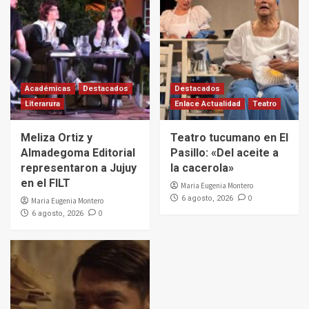
Académicas
Destacados
Destacados
Literarura
Enlace Actualidad
Teatro
Meliza Ortiz y
Teatro tucumano en El
Almadegoma Editorial
Pasillo: «Del aceite a
representaron a Jujuy
la cacerola»
en el FILT
Maria Eugenia Montero
0
6 agosto, 2026
Maria Eugenia Montero
0
6 agosto, 2026