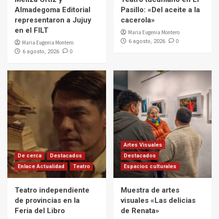
Almadegoma Editorial
Pasillo: «Del aceite a la
representaron a Jujuy
cacerola»
en el FILT
Maria Eugenia Montero
0
6 agosto, 2026
Maria Eugenia Montero
0
6 agosto, 2026
Artes Visuales
De cerca
Destacados
Destacados
Enlace Actualidad
Teatro
Espacios culturales
Teatro independiente
Muestra de artes
de provincias en la
visuales «Las delicias
Feria del Libro
de Renata»