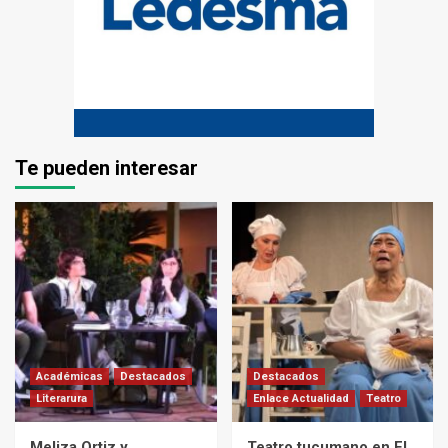
Te pueden interesar
Académicas
Destacados
Destacados
Literarura
Enlace Actualidad
Teatro
Meliza Ortiz y
Teatro tucumano en El