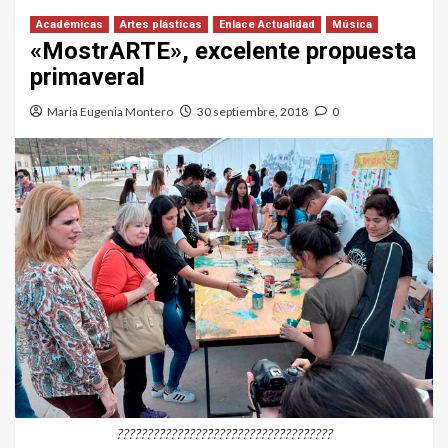
Académicas
Artes plásticas
Enlace Actualidad
Música
«MostrARTE», excelente propuesta
primaveral
Maria Eugenia Montero
30 septiembre, 2018
0
????????????????????????????????????