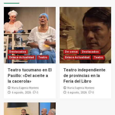
Destacados
De cerca
Destacados
Enlace Actualidad
Teatro
Enlace Actualidad
Teatro
Teatro tucumano en El
Teatro independiente
Pasillo: «Del aceite a
de provincias en la
la cacerola»
Feria del Libro
Maria Eugenia Montero
Maria Eugenia Montero
0
0
6 agosto, 2026
6 agosto, 2026