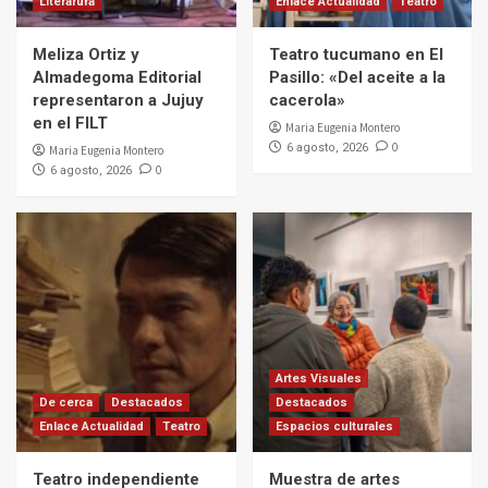
Literarura
Enlace Actualidad
Teatro
Meliza Ortiz y
Teatro tucumano en El
Almadegoma Editorial
Pasillo: «Del aceite a la
representaron a Jujuy
cacerola»
en el FILT
Maria Eugenia Montero
0
6 agosto, 2026
Maria Eugenia Montero
0
6 agosto, 2026
Artes Visuales
De cerca
Destacados
Destacados
Enlace Actualidad
Teatro
Espacios culturales
Teatro independiente
Muestra de artes