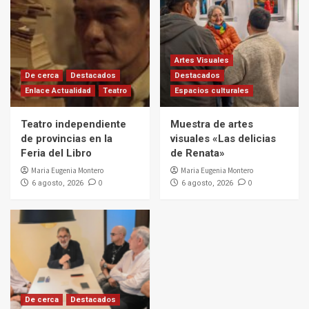
Artes Visuales
De cerca
Destacados
Destacados
Enlace Actualidad
Teatro
Espacios culturales
Teatro independiente
Muestra de artes
de provincias en la
visuales «Las delicias
Feria del Libro
de Renata»
Maria Eugenia Montero
Maria Eugenia Montero
0
0
6 agosto, 2026
6 agosto, 2026
De cerca
Destacados