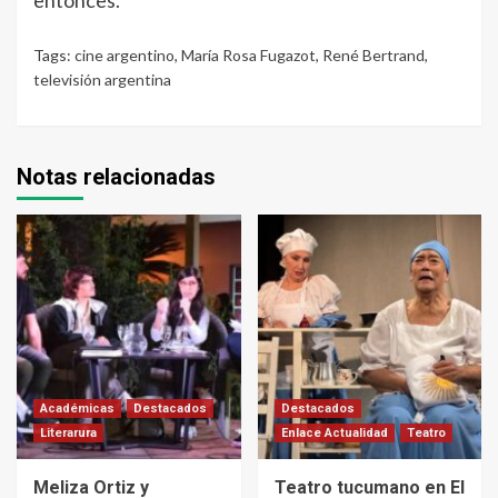
entonces.
Tags:
cine argentino
,
María Rosa Fugazot
,
René Bertrand
,
televisión argentina
Notas relacionadas
Académicas
Destacados
Destacados
Literarura
Enlace Actualidad
Teatro
Meliza Ortiz y
Teatro tucumano en El