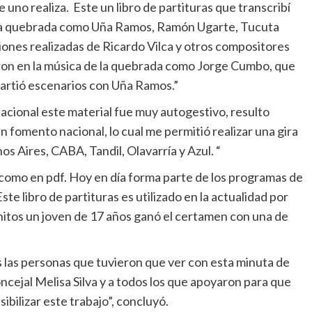
e uno realiza. Este un libro de partituras que transcribí
e la quebrada como Uña Ramos, Ramón Ugarte, Tucuta
ciones realizadas de Ricardo Vilca y otros compositores
ron en la música de la quebrada como Jorge Cumbo, que
artió escenarios con Uña Ramos.”
nacional este material fue muy autogestivo, resulto
n fomento nacional, lo cual me permitió realizar una gira
os Aires, CABA, Tandil, Olavarría y Azul. “
, como en pdf. Hoy en día forma parte de los programas de
ste libro de partituras es utilizado en la actualidad por
nitos un joven de 17 años ganó el certamen con una de
s las personas que tuvieron que ver con esta minuta de
concejal Melisa Silva y a todos los que apoyaron para que
ibilizar este trabajo”, concluyó.