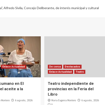
a"
,
Alfredo Sivila
,
Concejo Deliberante
,
de interés municipal y cultural
Enlace Actualidad
De cerca
Destacados
Enlace Actualidad
Teatro
cumano en El
Teatro independiente de
el aceite a la
provincias en la Feria del
Libro
a Montero
Maria Eugenia Montero
6 agosto, 2026
6 agosto, 2026
0