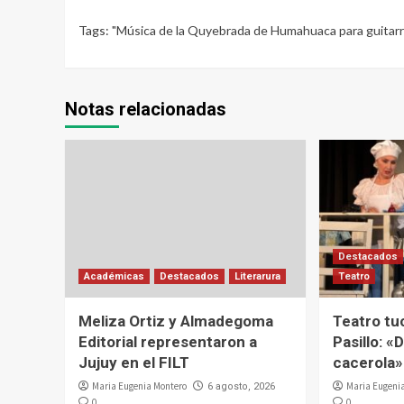
Tags:
"Música de la Quyebrada de Humahuaca para guitarr
Notas relacionadas
Destacados
Académicas
Destacados
Literarura
Teatro
Meliza Ortiz y Almadegoma
Teatro tu
Editorial representaron a
Pasillo: «D
Jujuy en el FILT
cacerola»
Maria Eugenia Montero
Maria Eugeni
6 agosto, 2026
0
0