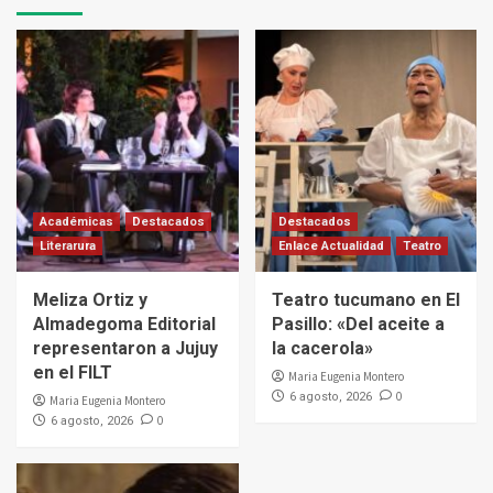
Académicas
Destacados
Destacados
Literarura
Enlace Actualidad
Teatro
Meliza Ortiz y
Teatro tucumano en El
Almadegoma Editorial
Pasillo: «Del aceite a
representaron a Jujuy
la cacerola»
en el FILT
Maria Eugenia Montero
0
6 agosto, 2026
Maria Eugenia Montero
0
6 agosto, 2026