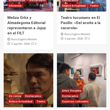
Académicas
Destacados
Destacados
Literarura
Enlace Actualidad
Teatro
Meliza Ortiz y
Teatro tucumano en El
Almadegoma Editorial
Pasillo: «Del aceite a la
representaron a Jujuy
cacerola»
en el FILT
Maria Eugenia Montero
0
6 agosto, 2026
Maria Eugenia Montero
0
6 agosto, 2026
Artes Visuales
De cerca
Destacados
Destacados
Enlace Actualidad
Teatro
Espacios culturales