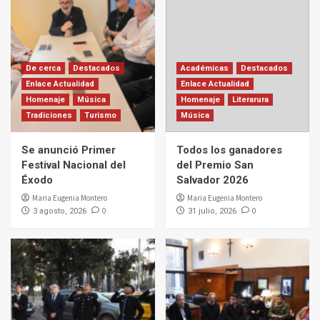
De cerca
Destacados
Académicas
Destacados
Enlace Actualidad
Enlace Actualidad
Homenaje
Música
Homenaje
Literarura
Tradiciones
Turismo
Música
Se anunció Primer
Todos los ganadores
Festival Nacional del
del Premio San
Éxodo
Salvador 2026
Maria Eugenia Montero
Maria Eugenia Montero
0
0
3 agosto, 2026
31 julio, 2026