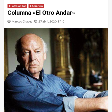
El otro andar
Literarura
Columna «El Otro Andar»
Marcos Chavez
27 abril, 2020
0