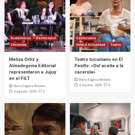
Académicas
Destacados
Destacados
Literarura
Enlace Actualidad
Teatro
Meliza Ortiz y
Teatro tucumano en El
Almadegoma Editorial
Pasillo: «Del aceite a la
representaron a Jujuy
cacerola»
en el FILT
Maria Eugenia Montero
0
6 agosto, 2026
Maria Eugenia Montero
0
6 agosto, 2026