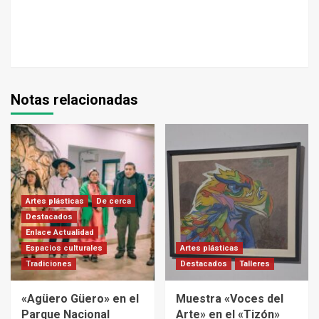
Notas relacionadas
Artes plásticas
De cerca
Destacados
Enlace Actualidad
Espacios culturales
Artes plásticas
Tradiciones
Destacados
Talleres
«Agüero Güero» en el
Muestra «Voces del
Parque Nacional
Arte» en el «Tizón»