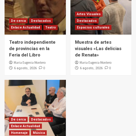
Artes Visuales
De cerca
Destacados
Destacados
Enlace Actualidad
Teatro
Espacios culturales
Teatro independiente
Muestra de artes
de provincias en la
visuales «Las delicias
Feria del Libro
de Renata»
Maria Eugenia Montero
Maria Eugenia Montero
0
0
6 agosto, 2026
6 agosto, 2026
De cerca
Destacados
Enlace Actualidad
Homenaje
Música